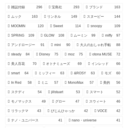
雑誌付録
296
宝島社
293
ブランド
163
ムック
163
リンネル
149
スヌーピー
144
MOOMIN
120
Sweet
114
snoopy
109
SPRiNG
109
GLOW
108
ムーミン
99
miffy
97
アンドロージー
91
mini
90
大人のおしゃれ手帖
88
steady
84
Disney
75
moz
75
otona MUSE
72
美人百花
70
オトナミューズ
69
インレッド
66
smart
64
ミッフィー
63
&ROSY
63
モズ
60
In Red
58
ミニ
57
MonoMax
57
美的
56
ステディ
54
jillstuart
53
スマート
52
モノマックス
49
グロー
47
スウィート
46
リラックマ
43
びじんひゃっか
42
VOCE
42
ナノ・ユニバース
41
nano・universe
41