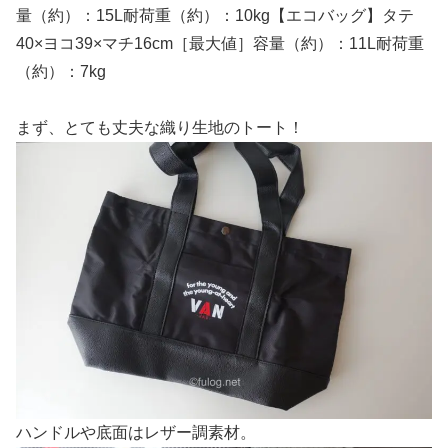
量（約）：15L耐荷重（約）：10kg【エコバッグ】タテ
40×ヨコ39×マチ16cm［最大値］容量（約）：11L耐荷重
（約）：7kg
まず、とても丈夫な織り生地のトート！
ハンドルや底面はレザー調素材。