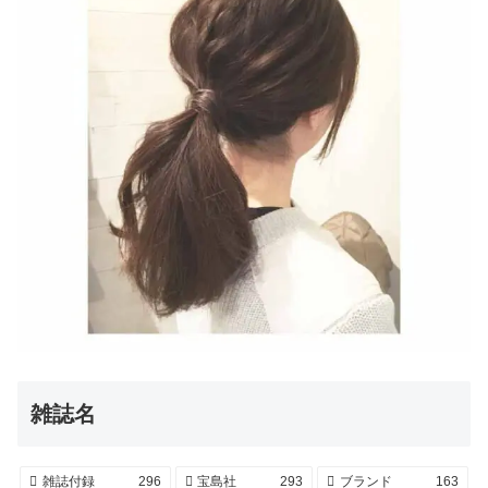
雑誌名
雑誌付録
296
宝島社
293
ブランド
163