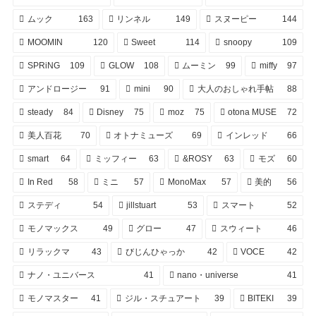
ムック
163
リンネル
149
スヌーピー
144
MOOMIN
120
Sweet
114
snoopy
109
SPRiNG
109
GLOW
108
ムーミン
99
miffy
97
アンドロージー
91
mini
90
大人のおしゃれ手帖
88
steady
84
Disney
75
moz
75
otona MUSE
72
美人百花
70
オトナミューズ
69
インレッド
66
smart
64
ミッフィー
63
&ROSY
63
モズ
60
In Red
58
ミニ
57
MonoMax
57
美的
56
ステディ
54
jillstuart
53
スマート
52
モノマックス
49
グロー
47
スウィート
46
リラックマ
43
びじんひゃっか
42
VOCE
42
ナノ・ユニバース
41
nano・universe
41
モノマスター
41
ジル・スチュアート
39
BITEKI
39