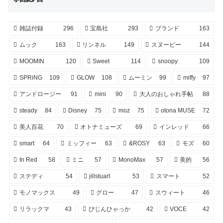
雑誌付録
296
宝島社
293
ブランド
163
ムック
163
リンネル
149
スヌーピー
144
MOOMIN
120
Sweet
114
snoopy
109
SPRiNG
109
GLOW
108
ムーミン
99
miffy
97
アンドロージー
91
mini
90
大人のおしゃれ手帖
88
steady
84
Disney
75
moz
75
otona MUSE
72
美人百花
70
オトナミューズ
69
インレッド
66
smart
64
ミッフィー
63
&ROSY
63
モズ
60
In Red
58
ミニ
57
MonoMax
57
美的
56
ステディ
54
jillstuart
53
スマート
52
モノマックス
49
グロー
47
スウィート
46
リラックマ
43
びじんひゃっか
42
VOCE
42