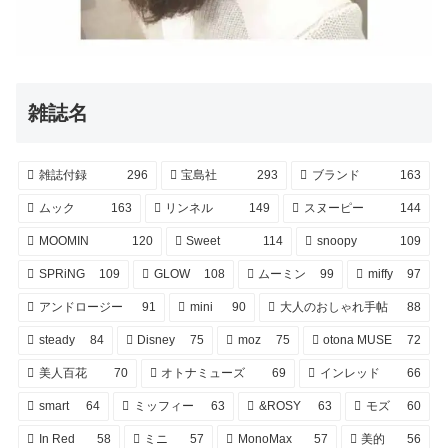
雑誌名
雑誌付録
296
宝島社
293
ブランド
163
ムック
163
リンネル
149
スヌーピー
144
MOOMIN
120
Sweet
114
snoopy
109
SPRiNG
109
GLOW
108
ムーミン
99
miffy
97
アンドロージー
91
mini
90
大人のおしゃれ手帖
88
steady
84
Disney
75
moz
75
otona MUSE
72
美人百花
70
オトナミューズ
69
インレッド
66
smart
64
ミッフィー
63
&ROSY
63
モズ
60
In Red
58
ミニ
57
MonoMax
57
美的
56