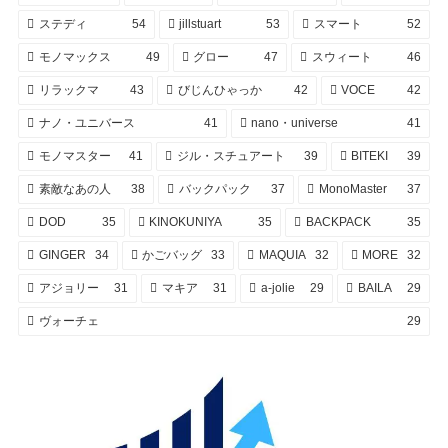
ステディ
54
jillstuart
53
スマート
52
モノマックス
49
グロー
47
スウィート
46
リラックマ
43
びじんひゃっか
42
VOCE
42
ナノ・ユニバース
41
nano・universe
41
モノマスター
41
ジル・スチュアート
39
BITEKI
39
素敵なあの人
38
バックパック
37
MonoMaster
37
DOD
35
KINOKUNIYA
35
BACKPACK
35
GINGER
34
かごバッグ
33
MAQUIA
32
MORE
32
アジョリー
31
マキア
31
a-jolie
29
BAILA
29
ヴォーチェ
29