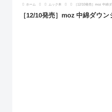
ホーム
ムック本
［12/10発売］moz 中
［12/10発売］moz 中綿ダウ