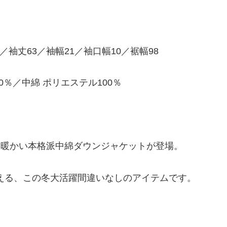
98／袖丈63／袖幅21／袖口幅10／裾幅98
0％／中綿 ポリエステル100％
くて暖かい本格派中綿ダウンジャケットが登場。
える、この冬大活躍間違いなしのアイテムです。