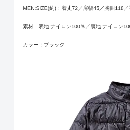
MEN:SIZE(約)：着丈72／肩幅45／胸囲118
素材：表地 ナイロン100％／裏地 ナイロン10
カラー：ブラック