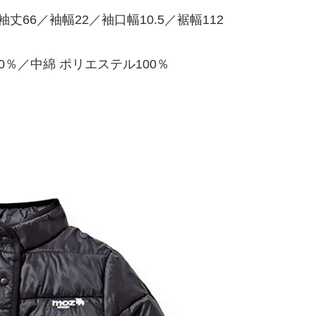
／袖丈66／袖幅22／袖口幅10.5／裾幅112
0％／中綿 ポリエステル100％