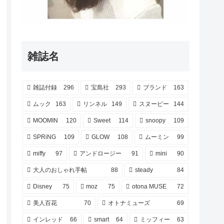
雑誌名
雑誌付録
296
宝島社
293
ブランド
163
ムック
163
リンネル
149
スヌーピー
144
MOOMIN
120
Sweet
114
snoopy
109
SPRiNG
109
GLOW
108
ムーミン
99
miffy
97
アンドロージー
91
mini
90
大人のおしゃれ手帖
88
steady
84
Disney
75
moz
75
otona MUSE
72
美人百花
70
オトナミューズ
69
インレッド
66
smart
64
ミッフィー
63