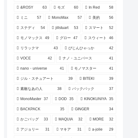
&ROSY
63
モズ
60
In Red
58
ミニ
57
MonoMax
57
美的
56
ステディ
54
jillstuart
53
スマート
52
モノマックス
49
グロー
47
スウィート
46
リラックマ
43
びじんひゃっか
42
VOCE
42
ナノ・ユニバース
41
nano・universe
41
モノマスター
41
ジル・スチュアート
39
BITEKI
39
素敵なあの人
38
バックパック
37
MonoMaster
37
DOD
35
KINOKUNIYA
35
BACKPACK
35
GINGER
34
かごバッグ
33
MAQUIA
32
MORE
32
アジョリー
31
マキア
31
a-jolie
29