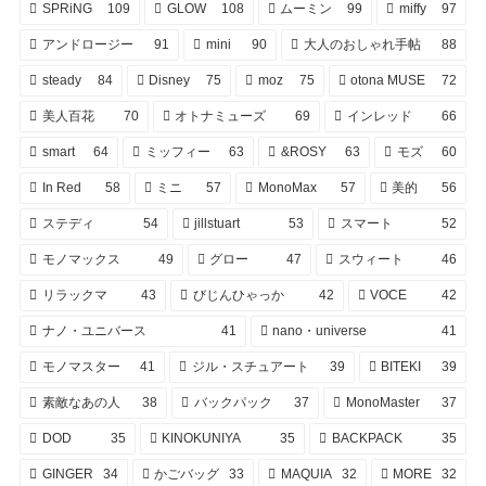
SPRiNG
109
GLOW
108
ムーミン
99
miffy
97
アンドロージー
91
mini
90
大人のおしゃれ手帖
88
steady
84
Disney
75
moz
75
otona MUSE
72
美人百花
70
オトナミューズ
69
インレッド
66
smart
64
ミッフィー
63
&ROSY
63
モズ
60
In Red
58
ミニ
57
MonoMax
57
美的
56
ステディ
54
jillstuart
53
スマート
52
モノマックス
49
グロー
47
スウィート
46
リラックマ
43
びじんひゃっか
42
VOCE
42
ナノ・ユニバース
41
nano・universe
41
モノマスター
41
ジル・スチュアート
39
BITEKI
39
素敵なあの人
38
バックパック
37
MonoMaster
37
DOD
35
KINOKUNIYA
35
BACKPACK
35
GINGER
34
かごバッグ
33
MAQUIA
32
MORE
32