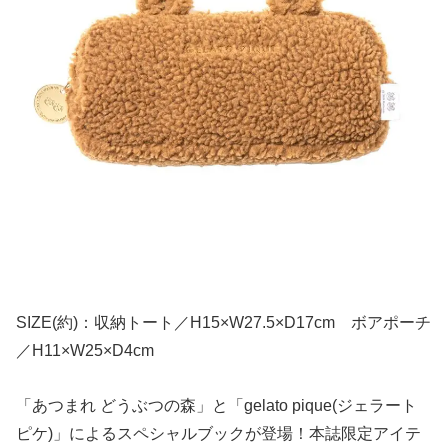
SIZE(約)：収納トート／H15×W27.5×D17cm ボアポーチ
／H11×W25×D4cm
「あつまれ どうぶつの森」と「gelato pique(ジェラート
ピケ)」によるスペシャルブックが登場！本誌限定アイテ