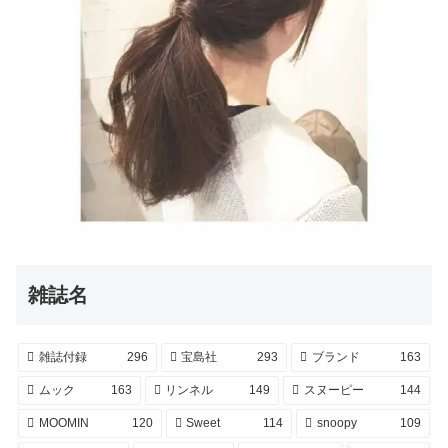
雑誌名
雑誌付録
296
宝島社
293
ブランド
163
ムック
163
リンネル
149
スヌーピー
144
MOOMIN
120
Sweet
114
snoopy
109