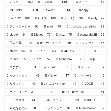
ムック
163
リンネル
149
スヌーピー
144
MOOMIN
120
Sweet
114
snoopy
109
SPRiNG
109
GLOW
108
ムーミン
99
miffy
97
アンドロージー
91
mini
90
大人のおしゃれ手帖
88
steady
84
Disney
75
moz
75
otona MUSE
72
美人百花
70
オトナミューズ
69
インレッド
66
smart
64
ミッフィー
63
&ROSY
63
モズ
60
In Red
58
ミニ
57
MonoMax
57
美的
56
ステディ
54
jillstuart
53
スマート
52
モノマックス
49
グロー
47
スウィート
46
リラックマ
43
びじんひゃっか
42
VOCE
42
ナノ・ユニバース
41
nano・universe
41
モノマスター
41
ジル・スチュアート
39
BITEKI
39
素敵なあの人
38
バックパック
37
MonoMaster
37