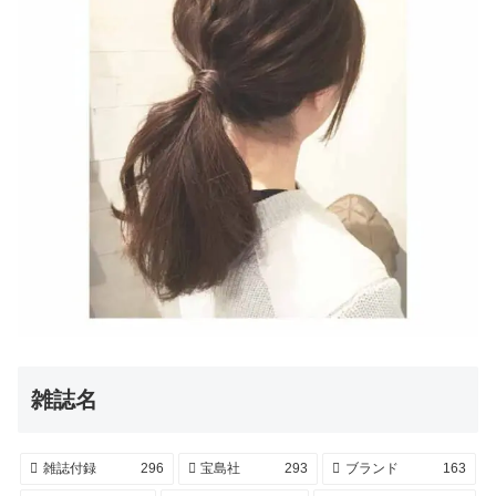
雑誌名
雑誌付録
296
宝島社
293
ブランド
163