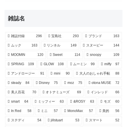
雑誌名
雑誌付録
296
宝島社
293
ブランド
163
ムック
163
リンネル
149
スヌーピー
144
MOOMIN
120
Sweet
114
snoopy
109
SPRiNG
109
GLOW
108
ムーミン
99
miffy
97
アンドロージー
91
mini
90
大人のおしゃれ手帖
88
steady
84
Disney
75
moz
75
otona MUSE
72
美人百花
70
オトナミューズ
69
インレッド
66
smart
64
ミッフィー
63
&ROSY
63
モズ
60
In Red
58
ミニ
57
MonoMax
57
美的
56
ステディ
54
jillstuart
53
スマート
52