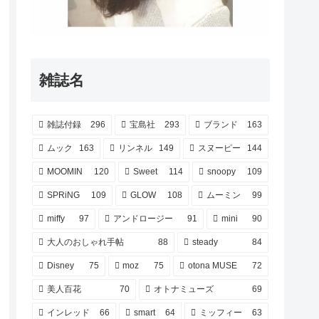
雑誌名
雑誌付録
296
宝島社
293
ブランド
163
ムック
163
リンネル
149
スヌーピー
144
MOOMIN
120
Sweet
114
snoopy
109
SPRiNG
109
GLOW
108
ムーミン
99
miffy
97
アンドロージー
91
mini
90
大人のおしゃれ手帖
88
steady
84
Disney
75
moz
75
otona MUSE
72
美人百花
70
オトナミューズ
69
インレッド
66
smart
64
ミッフィー
63