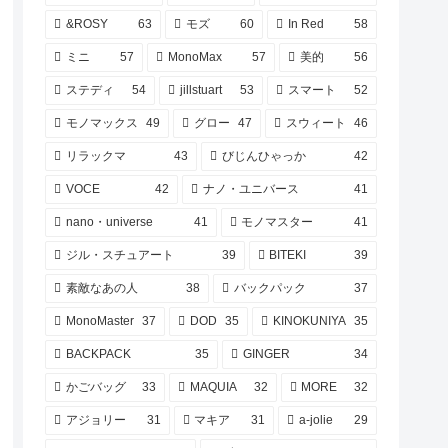
&ROSY
63
モズ
60
In Red
58
ミニ
57
MonoMax
57
美的
56
ステディ
54
jillstuart
53
スマート
52
モノマックス
49
グロー
47
スウィート
46
リラックマ
43
びじんひゃっか
42
VOCE
42
ナノ・ユニバース
41
nano・universe
41
モノマスター
41
ジル・スチュアート
39
BITEKI
39
素敵なあの人
38
バックパック
37
MonoMaster
37
DOD
35
KINOKUNIYA
35
BACKPACK
35
GINGER
34
かごバッグ
33
MAQUIA
32
MORE
32
アジョリー
31
マキア
31
a-jolie
29