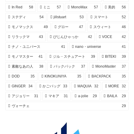
In Red
58
ミニ
57
MonoMax
57
美的
56
ステディ
54
jillstuart
53
スマート
52
モノマックス
49
グロー
47
スウィート
46
リラックマ
43
びじんひゃっか
42
VOCE
42
ナノ・ユニバース
41
nano・universe
41
モノマスター
41
ジル・スチュアート
39
BITEKI
39
素敵なあの人
38
バックパック
37
MonoMaster
37
DOD
35
KINOKUNIYA
35
BACKPACK
35
GINGER
34
かごバッグ
33
MAQUIA
32
MORE
32
アジョリー
31
マキア
31
a-jolie
29
BAILA
29
ヴォーチェ
29