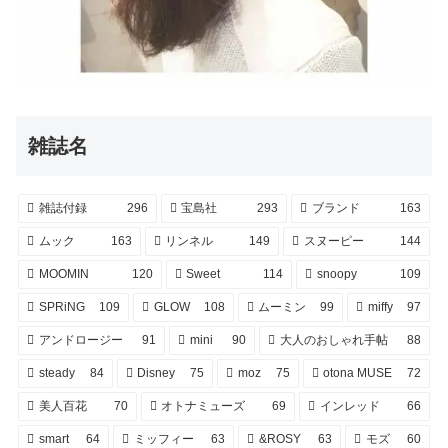
雑誌名
雑誌付録
296
宝島社
293
ブランド
163
ムック
163
リンネル
149
スヌーピー
144
MOOMIN
120
Sweet
114
snoopy
109
SPRiNG
109
GLOW
108
ムーミン
99
miffy
97
アンドロージー
91
mini
90
大人のおしゃれ手帖
88
steady
84
Disney
75
moz
75
otona MUSE
72
美人百花
70
オトナミューズ
69
インレッド
66
smart
64
ミッフィー
63
&ROSY
63
モズ
60