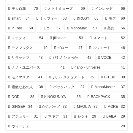
美人百花
70
オトナミューズ
69
インレッド
66
smart
64
ミッフィー
63
&ROSY
63
モズ
60
In Red
58
ミニ
57
MonoMax
57
美的
56
ステディ
54
jillstuart
53
スマート
52
モノマックス
49
グロー
47
スウィート
46
リラックマ
43
びじんひゃっか
42
VOCE
42
ナノ・ユニバース
41
nano・universe
41
モノマスター
41
ジル・スチュアート
39
BITEKI
39
素敵なあの人
38
バックパック
37
MonoMaster
37
DOD
35
KINOKUNIYA
35
BACKPACK
35
GINGER
34
かごバッグ
33
MAQUIA
32
MORE
32
アジョリー
31
マキア
31
a-jolie
29
BAILA
29
ヴォーチェ
29