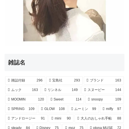
雑誌名
雑誌付録
296
宝島社
293
ブランド
163
ムック
163
リンネル
149
スヌーピー
144
MOOMIN
120
Sweet
114
snoopy
109
SPRiNG
109
GLOW
108
ムーミン
99
miffy
97
アンドロージー
91
mini
90
大人のおしゃれ手帖
88
steady
84
Disney
75
moz
75
otona MUSE
72