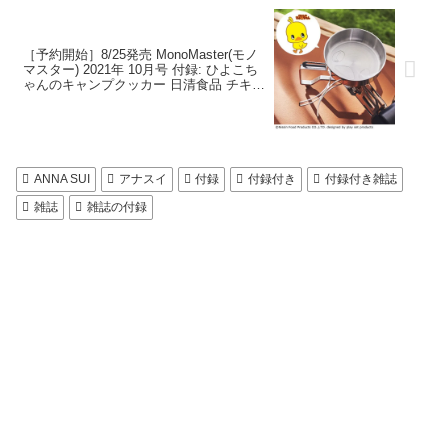
［予約開始］8/25発売 MonoMaster(モノ
マスター) 2021年 10月号 付録: ひよこち
ゃんのキャンプクッカー 日清食品 チキン
ラーメン公認ひよこちゃん 付録付き雑誌
ANNA SUI
アナスイ
付録
付録付き
付録付き雑誌
雑誌
雑誌の付録