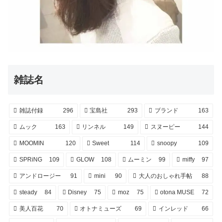
雑誌名
雑誌付録
296
宝島社
293
ブランド
163
ムック
163
リンネル
149
スヌーピー
144
MOOMIN
120
Sweet
114
snoopy
109
SPRiNG
109
GLOW
108
ムーミン
99
miffy
97
アンドロージー
91
mini
90
大人のおしゃれ手帖
88
steady
84
Disney
75
moz
75
otona MUSE
72
美人百花
70
オトナミューズ
69
インレッド
66