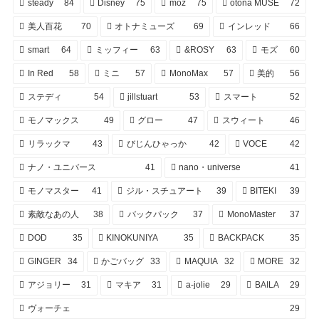
steady
84
Disney
75
moz
75
otona MUSE
72
美人百花
70
オトナミューズ
69
インレッド
66
smart
64
ミッフィー
63
&ROSY
63
モズ
60
In Red
58
ミニ
57
MonoMax
57
美的
56
ステディ
54
jillstuart
53
スマート
52
モノマックス
49
グロー
47
スウィート
46
リラックマ
43
びじんひゃっか
42
VOCE
42
ナノ・ユニバース
41
nano・universe
41
モノマスター
41
ジル・スチュアート
39
BITEKI
39
素敵なあの人
38
バックパック
37
MonoMaster
37
DOD
35
KINOKUNIYA
35
BACKPACK
35
GINGER
34
かごバッグ
33
MAQUIA
32
MORE
32
アジョリー
31
マキア
31
a-jolie
29
BAILA
29
ヴォーチェ
29