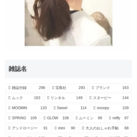
雑誌名
雑誌付録
296
宝島社
293
ブランド
163
ムック
163
リンネル
149
スヌーピー
144
MOOMIN
120
Sweet
114
snoopy
109
SPRiNG
109
GLOW
108
ムーミン
99
miffy
97
アンドロージー
91
mini
90
大人のおしゃれ手帖
88