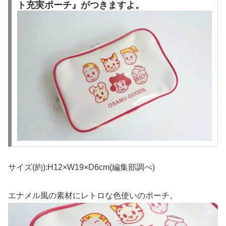
ト充実ポーチ』がつきますよ。
サイズ(約):H12×W19×D6cm(編集部調べ)
エナメル風の素材にレトロな色使いのポーチ。