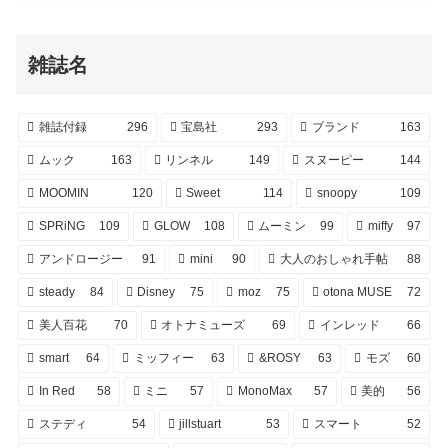
雑誌名
雑誌付録
296
宝島社
293
ブランド
163
ムック
163
リンネル
149
スヌーピー
144
MOOMIN
120
Sweet
114
snoopy
109
SPRiNG
109
GLOW
108
ムーミン
99
miffy
97
アンドロージー
91
mini
90
大人のおしゃれ手帖
88
steady
84
Disney
75
moz
75
otona MUSE
72
美人百花
70
オトナミューズ
69
インレッド
66
smart
64
ミッフィー
63
&ROSY
63
モズ
60
In Red
58
ミニ
57
MonoMax
57
美的
56
ステディ
54
jillstuart
53
スマート
52