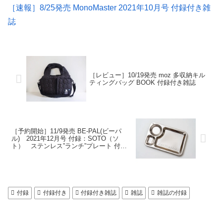
［速報］8/25発売 MonoMaster 2021年10月号 付録付き雑
誌
［レビュー］10/19発売 moz 多収納キル
ティングバッグ BOOK 付録付き雑誌
［予約開始］11/9発売 BE-PAL(ビーパ
ル) 2021年12月号 付録：SOTO（ソ
ト） ステンレス”ランチ”プレート 付録
付き雑誌
付録
付録付き
付録付き雑誌
雑誌
雑誌の付録