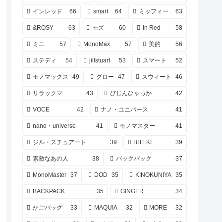
インレッド
66
smart
64
ミッフィー
63
&ROSY
63
モズ
60
In Red
58
ミニ
57
MonoMax
57
美的
56
ステディ
54
jillstuart
53
スマート
52
モノマックス
49
グロー
47
スウィート
46
リラックマ
43
びじんひゃっか
42
VOCE
42
ナノ・ユニバース
41
nano・universe
41
モノマスター
41
ジル・スチュアート
39
BITEKI
39
素敵なあの人
38
バックパック
37
MonoMaster
37
DOD
35
KINOKUNIYA
35
BACKPACK
35
GINGER
34
かごバッグ
33
MAQUIA
32
MORE
32