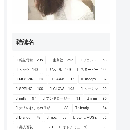
雑誌名
雑誌付録
296
宝島社
293
ブランド
163
ムック
163
リンネル
149
スヌーピー
144
MOOMIN
120
Sweet
114
snoopy
109
SPRiNG
109
GLOW
108
ムーミン
99
miffy
97
アンドロージー
91
mini
90
大人のおしゃれ手帖
88
steady
84
Disney
75
moz
75
otona MUSE
72
美人百花
70
オトナミューズ
69