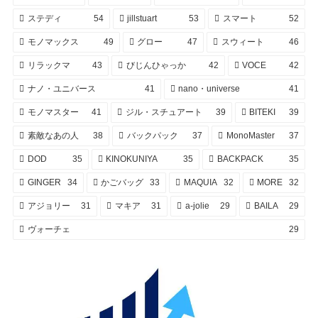
ステディ
54
jillstuart
53
スマート
52
モノマックス
49
グロー
47
スウィート
46
リラックマ
43
びじんひゃっか
42
VOCE
42
ナノ・ユニバース
41
nano・universe
41
モノマスター
41
ジル・スチュアート
39
BITEKI
39
素敵なあの人
38
バックパック
37
MonoMaster
37
DOD
35
KINOKUNIYA
35
BACKPACK
35
GINGER
34
かごバッグ
33
MAQUIA
32
MORE
32
アジョリー
31
マキア
31
a-jolie
29
BAILA
29
ヴォーチェ
29