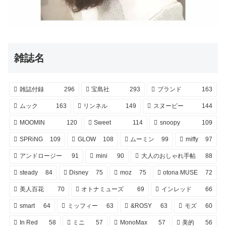
雑誌名
雑誌付録
296
宝島社
293
ブランド
163
ムック
163
リンネル
149
スヌーピー
144
MOOMIN
120
Sweet
114
snoopy
109
SPRiNG
109
GLOW
108
ムーミン
99
miffy
97
アンドロージー
91
mini
90
大人のおしゃれ手帖
88
steady
84
Disney
75
moz
75
otona MUSE
72
美人百花
70
オトナミューズ
69
インレッド
66
smart
64
ミッフィー
63
&ROSY
63
モズ
60
In Red
58
ミニ
57
MonoMax
57
美的
56