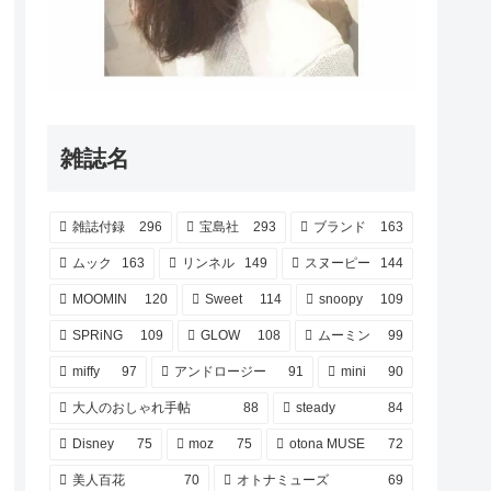
雑誌名
雑誌付録
296
宝島社
293
ブランド
163
ムック
163
リンネル
149
スヌーピー
144
MOOMIN
120
Sweet
114
snoopy
109
SPRiNG
109
GLOW
108
ムーミン
99
miffy
97
アンドロージー
91
mini
90
大人のおしゃれ手帖
88
steady
84
Disney
75
moz
75
otona MUSE
72
美人百花
70
オトナミューズ
69