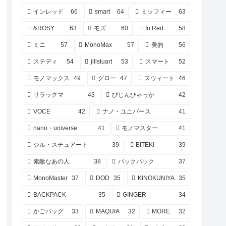
インレッド
66
smart
64
ミッフィー
63
&ROSY
63
モズ
60
In Red
58
ミニ
57
MonoMax
57
美的
56
ステディ
54
jillstuart
53
スマート
52
モノマックス
49
グロー
47
スウィート
46
リラックマ
43
びじんひゃっか
42
VOCE
42
ナノ・ユニバース
41
nano・universe
41
モノマスター
41
ジル・スチュアート
39
BITEKI
39
素敵なあの人
38
バックパック
37
MonoMaster
37
DOD
35
KINOKUNIYA
35
BACKPACK
35
GINGER
34
かごバッグ
33
MAQUIA
32
MORE
32