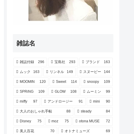
雑誌名
雑誌付録
296
宝島社
293
ブランド
163
ムック
163
リンネル
149
スヌーピー
144
MOOMIN
120
Sweet
114
snoopy
109
SPRiNG
109
GLOW
108
ムーミン
99
miffy
97
アンドロージー
91
mini
90
大人のおしゃれ手帖
88
steady
84
Disney
75
moz
75
otona MUSE
72
美人百花
70
オトナミューズ
69