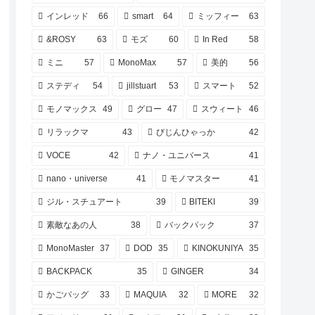
インレッド
66
smart
64
ミッフィー
63
&ROSY
63
モズ
60
In Red
58
ミニ
57
MonoMax
57
美的
56
ステディ
54
jillstuart
53
スマート
52
モノマックス
49
グロー
47
スウィート
46
リラックマ
43
びじんひゃっか
42
VOCE
42
ナノ・ユニバース
41
nano・universe
41
モノマスター
41
ジル・スチュアート
39
BITEKI
39
素敵なあの人
38
バックパック
37
MonoMaster
37
DOD
35
KINOKUNIYA
35
BACKPACK
35
GINGER
34
かごバッグ
33
MAQUIA
32
MORE
32