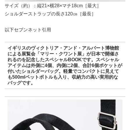
サイズ（約）：縦21×横28×マチ18cm［最大］
ショルダーストラップの長さ120㎝［最長］
以下セブンネット引用
イギリスのヴィクトリア・アンド・アルバート博物館
による展覧会「マリー・クワント展」が日本で開催さ
れるのを記念したスペシャルBOOKです。
スペシャル
アイテムは外側に
4
個、内側に
2
個、合計
6
個ポケットが
付いたショルダーバッグ。
軽量でコンパクトに見えて
も
500ml
ペットボトルも入り、収納力の高い実用的な
バッグです。