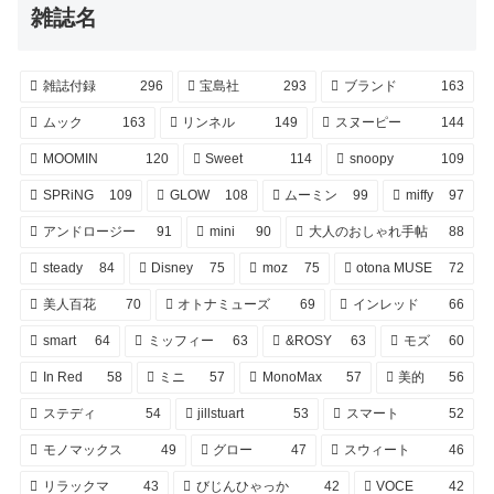
雑誌名
雑誌付録
296
宝島社
293
ブランド
163
ムック
163
リンネル
149
スヌーピー
144
MOOMIN
120
Sweet
114
snoopy
109
SPRiNG
109
GLOW
108
ムーミン
99
miffy
97
アンドロージー
91
mini
90
大人のおしゃれ手帖
88
steady
84
Disney
75
moz
75
otona MUSE
72
美人百花
70
オトナミューズ
69
インレッド
66
smart
64
ミッフィー
63
&ROSY
63
モズ
60
In Red
58
ミニ
57
MonoMax
57
美的
56
ステディ
54
jillstuart
53
スマート
52
モノマックス
49
グロー
47
スウィート
46
リラックマ
43
びじんひゃっか
42
VOCE
42