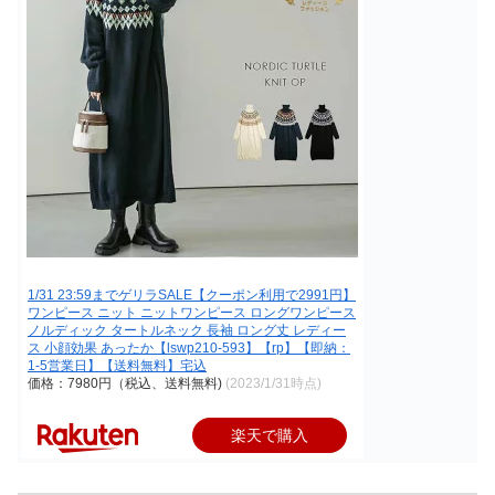
1/31 23:59までゲリラSALE【クーポン利用で2991円】
ワンピース ニット ニットワンピース ロングワンピース
ノルディック タートルネック 長袖 ロング丈 レディー
ス 小顔効果 あったか【lswp210-593】【rp】【即納：
1-5営業日】【送料無料】宅込
価格：7980円（税込、送料無料)
(2023/1/31時点)
楽天で購入