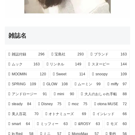
雑誌名
雑誌付録
296
宝島社
293
ブランド
163
ムック
163
リンネル
149
スヌーピー
144
MOOMIN
120
Sweet
114
snoopy
109
SPRiNG
109
GLOW
108
ムーミン
99
miffy
97
アンドロージー
91
mini
90
大人のおしゃれ手帖
88
steady
84
Disney
75
moz
75
otona MUSE
72
美人百花
70
オトナミューズ
69
インレッド
66
smart
64
ミッフィー
63
&ROSY
63
モズ
60
In Red
58
ミニ
57
MonoMax
57
美的
56