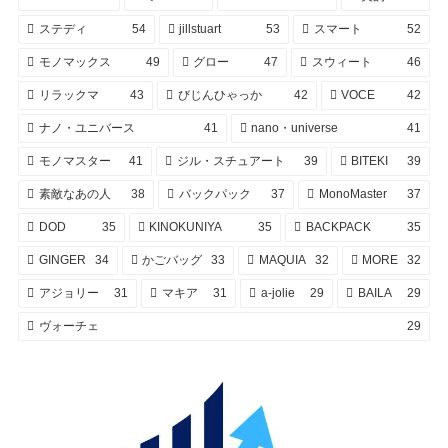
ステディ
54
jillstuart
53
スマート
52
モノマックス
49
グロー
47
スウィート
46
リラックマ
43
びじんひゃっか
42
VOCE
42
ナノ・ユニバース
41
nano・universe
41
モノマスター
41
ジル・スチュアート
39
BITEKI
39
素敵なあの人
38
バックパック
37
MonoMaster
37
DOD
35
KINOKUNIYA
35
BACKPACK
35
GINGER
34
かごバッグ
33
MAQUIA
32
MORE
32
アジョリー
31
マキア
31
a-jolie
29
BAILA
29
ヴォーチェ
29