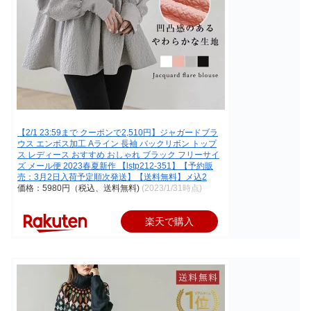
【2/1 23:59まで クーポンで2,510円】ジャガードブラ
ウス エンボス加工 Aライン 長袖 バックリボン トップ
ス レディース おすすめ おしゃれ ブラック フリーサイ
ズ メール便 2023春夏新作 【lstp212-351】【予約販
売：3月2日入荷予定順次発送】【送料無料】メ込2
価格：5980円（税込、送料無料)
(2023/1/31時点)
楽天で購入