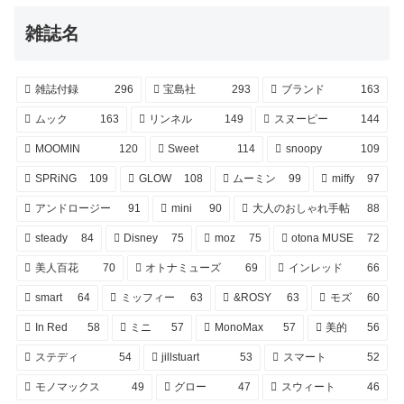
雑誌名
雑誌付録
296
宝島社
293
ブランド
163
ムック
163
リンネル
149
スヌーピー
144
MOOMIN
120
Sweet
114
snoopy
109
SPRiNG
109
GLOW
108
ムーミン
99
miffy
97
アンドロージー
91
mini
90
大人のおしゃれ手帖
88
steady
84
Disney
75
moz
75
otona MUSE
72
美人百花
70
オトナミューズ
69
インレッド
66
smart
64
ミッフィー
63
&ROSY
63
モズ
60
In Red
58
ミニ
57
MonoMax
57
美的
56
ステディ
54
jillstuart
53
スマート
52
モノマックス
49
グロー
47
スウィート
46