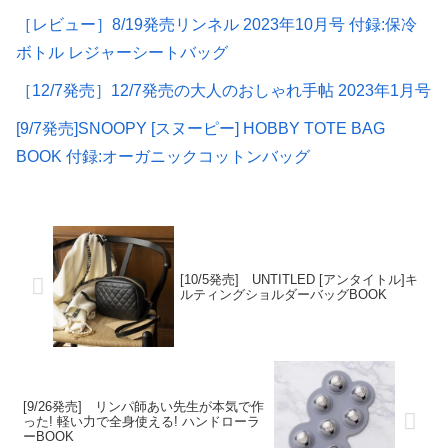
［レビュー］8/19発売リンネル 2023年10月号 付録:保冷
ボトル レジャーシートバッグ
［12/7発売］12/7発売の大人のおしゃれ手帖 2023年1月号
[9/7発売]SNOOPY [スヌーピー] HOBBY TOTE BAG
BOOK 付録:オーガニックコットンバッグ
[10/5発売] UNTITLED [アンタイトル]キ
ルティングショルダーバッグBOOK
[9/26発売] リンパ師あい先生が本気で作
った! 軽い力で全身使える! ハンドローラ
ーBOOK