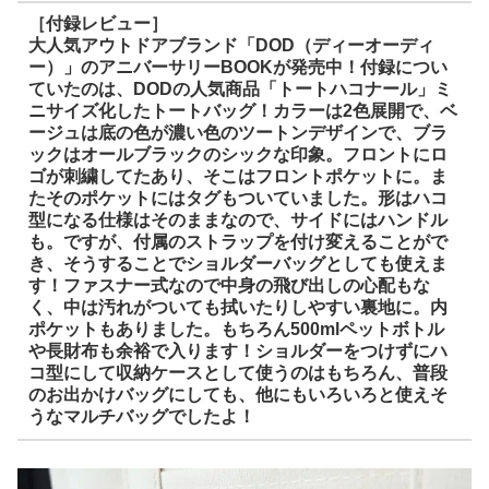
［付録レビュー］
大人気アウトドアブランド「DOD（ディーオーディ
ー）」のアニバーサリーBOOKが発売中！付録につい
ていたのは、DODの人気商品「トートハコナール」ミ
ニサイズ化したトートバッグ！カラーは2色展開で、ベ
ージュは底の色が濃い色のツートンデザインで、ブラ
ックはオールブラックのシックな印象。フロントにロ
ゴが刺繍してたあり、そこはフロントポケットに。ま
たそのポケットにはタグもついていました。形はハコ
型になる仕様はそのままなので、サイドにはハンドル
も。ですが、付属のストラップを付け変えることがで
き、そうすることでショルダーバッグとしても使えま
す！ファスナー式なので中身の飛び出しの心配もな
く、中は汚れがついても拭いたりしやすい裏地に。内
ポケットもありました。もちろん500mlペットボトル
や長財布も余裕で入ります！ショルダーをつけずにハ
コ型にして収納ケースとして使うのはもちろん、普段
のお出かけバッグにしても、他にもいろいろと使えそ
うなマルチバッグでしたよ！