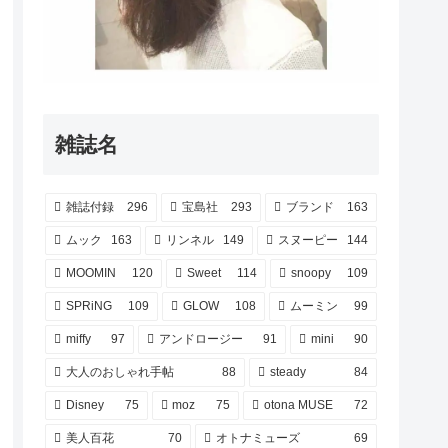
雑誌名
雑誌付録
296
宝島社
293
ブランド
163
ムック
163
リンネル
149
スヌーピー
144
MOOMIN
120
Sweet
114
snoopy
109
SPRiNG
109
GLOW
108
ムーミン
99
miffy
97
アンドロージー
91
mini
90
大人のおしゃれ手帖
88
steady
84
Disney
75
moz
75
otona MUSE
72
美人百花
70
オトナミューズ
69