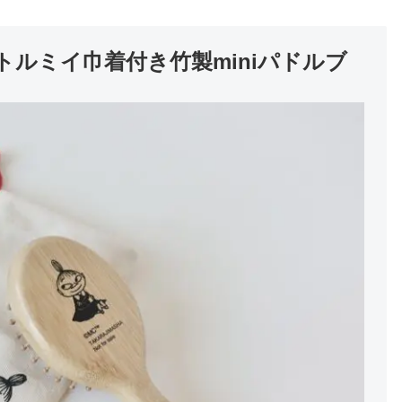
]リトルミイ巾着付き竹製miniパドルブ