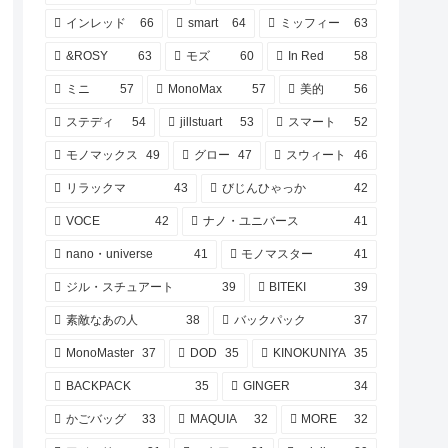
インレッド
66
smart
64
ミッフィー
63
&ROSY
63
モズ
60
In Red
58
ミニ
57
MonoMax
57
美的
56
ステディ
54
jillstuart
53
スマート
52
モノマックス
49
グロー
47
スウィート
46
リラックマ
43
びじんひゃっか
42
VOCE
42
ナノ・ユニバース
41
nano・universe
41
モノマスター
41
ジル・スチュアート
39
BITEKI
39
素敵なあの人
38
バックパック
37
MonoMaster
37
DOD
35
KINOKUNIYA
35
BACKPACK
35
GINGER
34
かごバッグ
33
MAQUIA
32
MORE
32