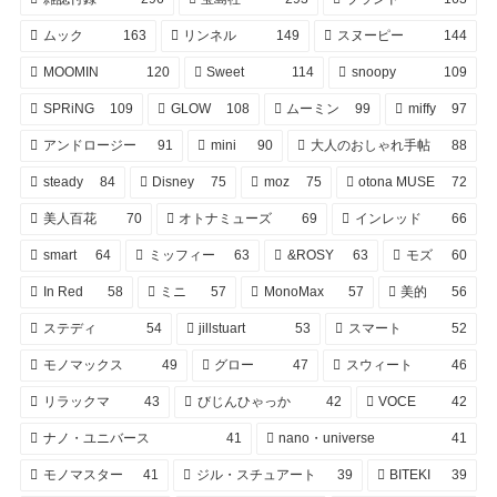
ムック
163
リンネル
149
スヌーピー
144
MOOMIN
120
Sweet
114
snoopy
109
SPRiNG
109
GLOW
108
ムーミン
99
miffy
97
アンドロージー
91
mini
90
大人のおしゃれ手帖
88
steady
84
Disney
75
moz
75
otona MUSE
72
美人百花
70
オトナミューズ
69
インレッド
66
smart
64
ミッフィー
63
&ROSY
63
モズ
60
In Red
58
ミニ
57
MonoMax
57
美的
56
ステディ
54
jillstuart
53
スマート
52
モノマックス
49
グロー
47
スウィート
46
リラックマ
43
びじんひゃっか
42
VOCE
42
ナノ・ユニバース
41
nano・universe
41
モノマスター
41
ジル・スチュアート
39
BITEKI
39