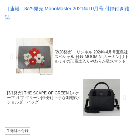
［速報］8/25発売 MonoMaster 2021年10月号 付録付き雑
誌
[2/20発売] リンネル 2024年4月号宝島社
スペシャル 付録:MOOMIN [ムーミン]リト
ルミイの珪藻土入りやわらか吸水マット
[3/1発売] THE SCAPE OF GREEN [スケ
ープ オブ グリーン]仕分け上手な3層撥水
ショルダーバッグ
雑誌の付録