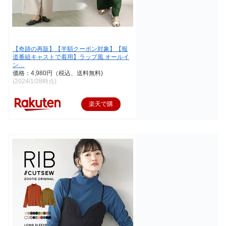
【奇跡の再販】【半額クーポン対象】【報
道番組キャストで着用】ラップ風 オールイ
ン…
価格：4,980円（税込、送料無料)
(2024/1/28時点)
楽天で購
入