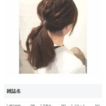
雑誌名
雑誌付録
296
宝島社
293
ブランド
163