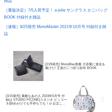
雑誌
［重版決定］7/5入荷予定！ a-jolie サングラス かごバッグ
BOOK 付録付き雑誌
［速報］8/25発売 MonoMaster 2021年10月号 付録付き雑
誌
[2/29発売] MonoMax推薦 大容量に進化を
遂げた! 王道の二つ折り財布 BOOK
[3/15発売] 素敵なあの人 2024年5月号 付
録は STUDIO PICONE[スタジオ ピッコー
ネ]斜めがけでも手持ちでも！かまぼこ型
2wayバッグ