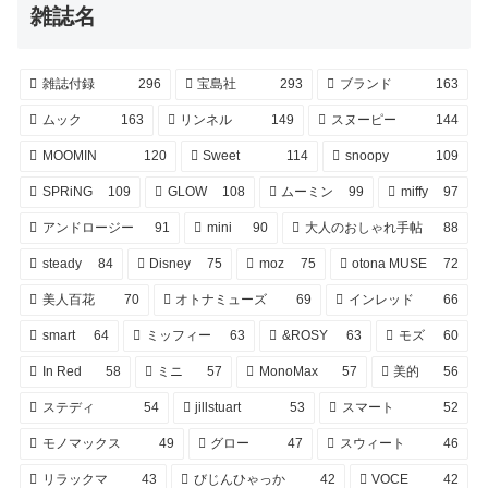
雑誌名
雑誌付録
296
宝島社
293
ブランド
163
ムック
163
リンネル
149
スヌーピー
144
MOOMIN
120
Sweet
114
snoopy
109
SPRiNG
109
GLOW
108
ムーミン
99
miffy
97
アンドロージー
91
mini
90
大人のおしゃれ手帖
88
steady
84
Disney
75
moz
75
otona MUSE
72
美人百花
70
オトナミューズ
69
インレッド
66
smart
64
ミッフィー
63
&ROSY
63
モズ
60
In Red
58
ミニ
57
MonoMax
57
美的
56
ステディ
54
jillstuart
53
スマート
52
モノマックス
49
グロー
47
スウィート
46
リラックマ
43
びじんひゃっか
42
VOCE
42