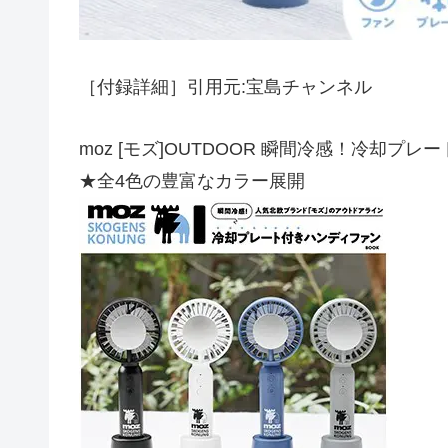
［付録詳細］引用元:宝島チャンネル
moz [モズ]OUTDOOR 瞬間冷感！冷却プ
★全4色の豊富なカラー展開