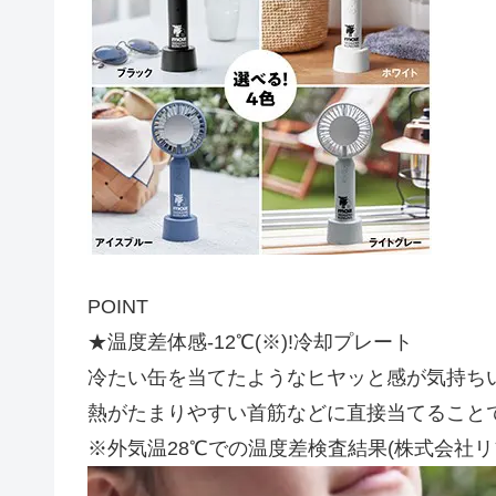
POINT
★温度差体感-12℃(※)!冷却プレート
冷たい缶を当てたようなヒヤッと感が気持ち
熱がたまりやすい首筋などに直接当てること
※外気温28℃での温度差検査結果(株式会社リ