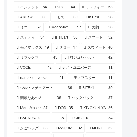
インレッド
66
smart
64
ミッフィー
63
&ROSY
63
モズ
60
In Red
58
ミニ
57
MonoMax
57
美的
56
ステディ
54
jillstuart
53
スマート
52
モノマックス
49
グロー
47
スウィート
46
リラックマ
43
びじんひゃっか
42
VOCE
42
ナノ・ユニバース
41
nano・universe
41
モノマスター
41
ジル・スチュアート
39
BITEKI
39
素敵なあの人
38
バックパック
37
MonoMaster
37
DOD
35
KINOKUNIYA
35
BACKPACK
35
GINGER
34
かごバッグ
33
MAQUIA
32
MORE
32