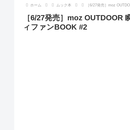
ホーム
ムック本
［6/27発売］moz OU
［6/27発売］moz OUTDO
ィファンBOOK #2