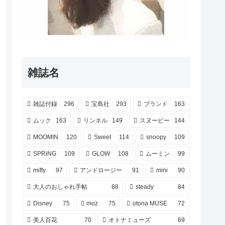
雑誌名
雑誌付録
296
宝島社
293
ブランド
163
ムック
163
リンネル
149
スヌーピー
144
MOOMIN
120
Sweet
114
snoopy
109
SPRiNG
109
GLOW
108
ムーミン
99
miffy
97
アンドロージー
91
mini
90
大人のおしゃれ手帖
88
steady
84
Disney
75
moz
75
otona MUSE
72
美人百花
70
オトナミューズ
69