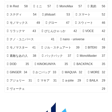
In Red
58
ミニ
57
MonoMax
57
美的
56
ステディ
54
jillstuart
53
スマート
52
モノマックス
49
グロー
47
スウィート
46
リラックマ
43
びじんひゃっか
42
VOCE
42
ナノ・ユニバース
41
nano・universe
41
モノマスター
41
ジル・スチュアート
39
BITEKI
39
素敵なあの人
38
バックパック
37
MonoMaster
37
DOD
35
KINOKUNIYA
35
BACKPACK
35
GINGER
34
かごバッグ
33
MAQUIA
32
MORE
32
アジョリー
31
マキア
31
a-jolie
29
BAILA
29
ヴォーチェ
29