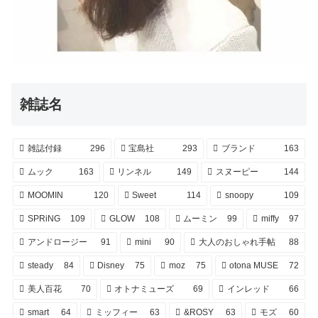
雑誌名
雑誌付録
296
宝島社
293
ブランド
163
ムック
163
リンネル
149
スヌーピー
144
MOOMIN
120
Sweet
114
snoopy
109
SPRiNG
109
GLOW
108
ムーミン
99
miffy
97
アンドロージー
91
mini
90
大人のおしゃれ手帖
88
steady
84
Disney
75
moz
75
otona MUSE
72
美人百花
70
オトナミューズ
69
インレッド
66
smart
64
ミッフィー
63
&ROSY
63
モズ
60