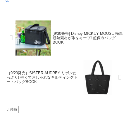
誌
[9/30発売] Disney MICKEY MOUSE 極厚
断熱素材が氷をキープ! 超保冷バッグ
BOOK
［9/20発売］SISTER AUDREY リボンた
っぷり! 軽くておしゃれなキルティングト
ートバッグBOOK
付録