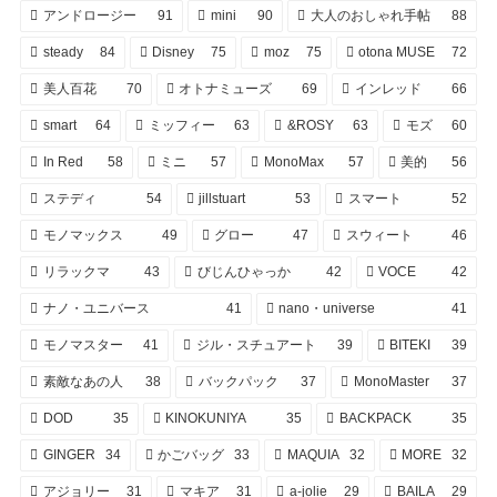
アンドロージー
91
mini
90
大人のおしゃれ手帖
88
steady
84
Disney
75
moz
75
otona MUSE
72
美人百花
70
オトナミューズ
69
インレッド
66
smart
64
ミッフィー
63
&ROSY
63
モズ
60
In Red
58
ミニ
57
MonoMax
57
美的
56
ステディ
54
jillstuart
53
スマート
52
モノマックス
49
グロー
47
スウィート
46
リラックマ
43
びじんひゃっか
42
VOCE
42
ナノ・ユニバース
41
nano・universe
41
モノマスター
41
ジル・スチュアート
39
BITEKI
39
素敵なあの人
38
バックパック
37
MonoMaster
37
DOD
35
KINOKUNIYA
35
BACKPACK
35
GINGER
34
かごバッグ
33
MAQUIA
32
MORE
32
アジョリー
31
マキア
31
a-jolie
29
BAILA
29