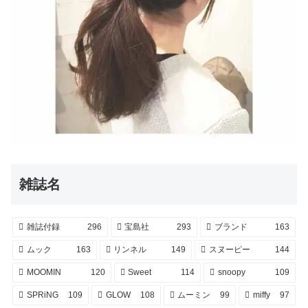
雑誌名
雑誌付録
296
宝島社
293
ブランド
163
ムック
163
リンネル
149
スヌーピー
144
MOOMIN
120
Sweet
114
snoopy
109
SPRiNG
109
GLOW
108
ムーミン
99
miffy
97