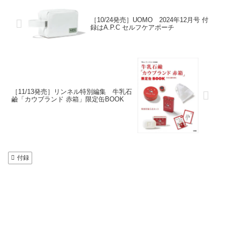
［10/24発売］UOMO 2024年12月号 付
録はA.P.C セルフケアポーチ
［11/13発売］リンネル特別編集 牛乳石
鹼「カウブランド 赤箱」限定缶BOOK
付録