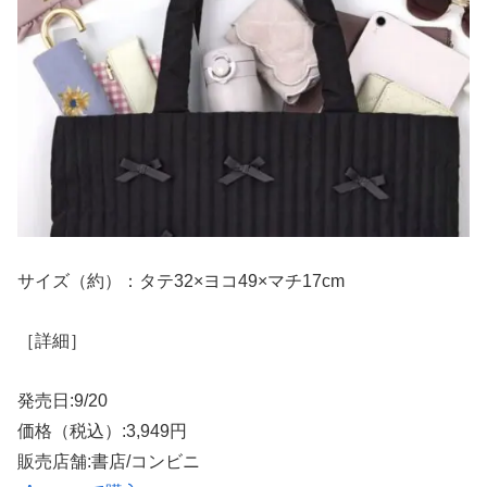
サイズ（約）：タテ32×ヨコ49×マチ17cm
［詳細］
発売日:9/20
価格（税込）:3,949円
販売店舗:書店/コンビニ