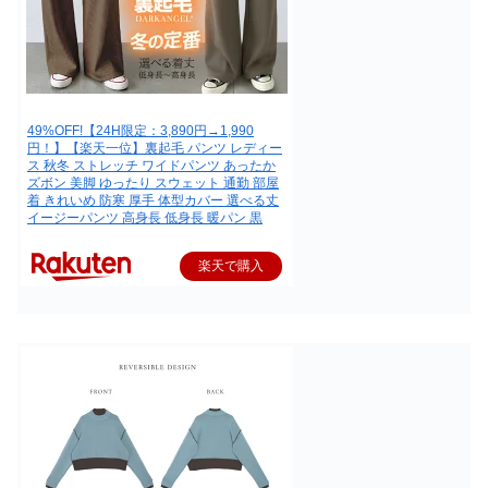
49%OFF!【24H限定：3,890円→1,990
円！】【楽天一位】裏起毛 パンツ レディー
ス 秋冬 ストレッチ ワイドパンツ あったか
ズボン 美脚 ゆったり スウェット 通勤 部屋
着 きれいめ 防寒 厚手 体型カバー 選べる丈
イージーパンツ 高身長 低身長 暖パン 黒
楽天で購入