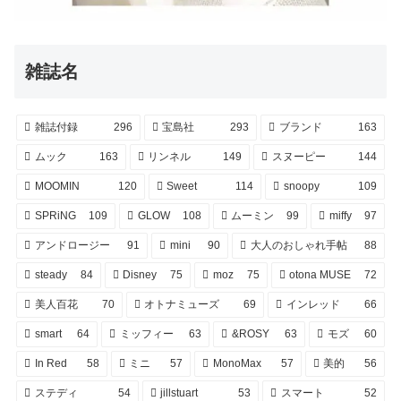
雑誌名
雑誌付録
296
宝島社
293
ブランド
163
ムック
163
リンネル
149
スヌーピー
144
MOOMIN
120
Sweet
114
snoopy
109
SPRiNG
109
GLOW
108
ムーミン
99
miffy
97
アンドロージー
91
mini
90
大人のおしゃれ手帖
88
steady
84
Disney
75
moz
75
otona MUSE
72
美人百花
70
オトナミューズ
69
インレッド
66
smart
64
ミッフィー
63
&ROSY
63
モズ
60
In Red
58
ミニ
57
MonoMax
57
美的
56
ステディ
54
jillstuart
53
スマート
52