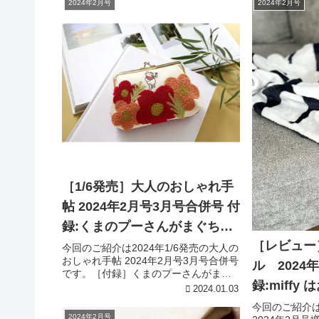
2024年2月号
2024年2月号
［1/6発売］大人のおしゃれ手
帖 2024年2月号3月号合併号 付
録:くまのプーさんがまぐちポ
［レビュー］
ーチ
今回のご紹介は2024年1/6発売の大人の
おしゃれ手帖 2024年2月号3月号合併号
ル 2024
です。［付録］くまのプーさんがまぐ
録:miff
ちポーチ［付録詳細］引用元:Amazon2
2024.01.03
月・3 月合併号の付録は本誌初登場、く
ランケット
今回のご紹介は
まのプーさんデザインのがま口ポーチ
2024年2月号