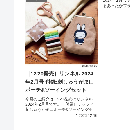
2024年2月
です。刺...
るあったかブ
ー］ネイビー
ーのお顔が総
愛いブランケ
きなサイズ感で
［12/20発売］リンネル 2024
年2月号 付録:刺しゅうがま口
ポーチ&ソーイングセット
今回のご紹介は12/20発売のリンネル
2024年2月号です。［付録］ミッフィー
刺しゅうがま口ポーチ&ソーイングセッ
ト［付録詳細］引用元:Amazon飛行機
2023.12.16
に乗るときの服装がかわいいミッフィ
ー柄のポーチは、カード入れや名刺入