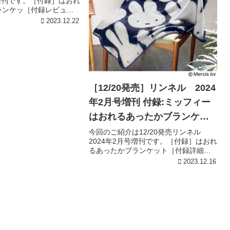
号増刊です。［付録］はおれ
ランケッ［付録レビュ
のベースに白いミッフィ
2023.12.22
柄でデザインされた、可
ット！肩からはおれる大
、ボタン付き！...
［12/20発売］リンネル 2024
年2月号増刊 付録:ミッフィー
はおれるあったかブランケッ
ト
今回のご紹介は12/20発売リンネル
2024年2月号増刊です。［付録］はおれ
るあったかブランケット［付録詳細］
引用元:セブンネットはおれる大きなサ
2023.12.16
イズ感と、ふわふわで暖かい生地感に
こだわりました。コンパクトにたため
て袋にしまえるのもポイン...