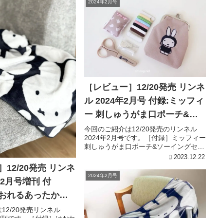
2024年2月号
［レビュー］12/20発売 リンネ
ル 2024年2月号 付録:ミッフィ
ー 刺しゅうがま口ポーチ&ソ
ーイングセット
今回のご紹介は12/20発売のリンネル
2024年2月号です。［付録］ミッフィー
刺しゅうがま口ポーチ&ソーイングセッ
ト［付録レビュー］パイロットミッフ
2023.12.22
ィーデザインが可愛いがまぐちポーチ
12/20発売 リンネ
と裁縫セットの組み合わせ！ピンクベ
2024年2月号
年2月号増刊 付
ージュのスウェード風...
y はおれるあったかブ
12/20発売リンネル