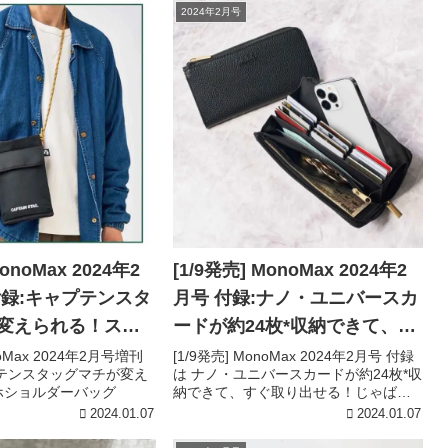
2024年2月号
MonoMax 2024年2
[1/9発売] MonoMax 2024年2
月号 付録:ナノ・ユニバースカ
変えられる！スマ
ードが約24枚*収納できて、す
ーバッグ
ぐ取り出せる！じゃばらL字ジ
noMax 2024年2月号増刊
[1/9発売] MonoMax 2024年2月号 付録
プテンスタッグマチが変え
は ナノ・ユニバースカードが約24枚*収
ップ長財布
ホショルダーバッグ
納できて、すぐ取り出せる！じゃばらL
字ジップ長財布
2024.01.07
2024.01.07