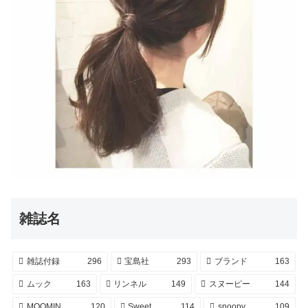
雑誌名
雑誌付録
296
宝島社
293
ブランド
163
ムック
163
リンネル
149
スヌーピー
144
MOOMIN
120
Sweet
114
snoopy
109