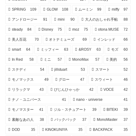
SPRiNG
109
GLOW
108
ムーミン
99
miffy
97
アンドロージー
91
mini
90
大人のおしゃれ手帖
88
steady
84
Disney
75
moz
75
otona MUSE
72
美人百花
70
オトナミューズ
69
インレッド
66
smart
64
ミッフィー
63
&ROSY
63
モズ
60
In Red
58
ミニ
57
MonoMax
57
美的
56
ステディ
54
jillstuart
53
スマート
52
モノマックス
49
グロー
47
スウィート
46
リラックマ
43
びじんひゃっか
42
VOCE
42
ナノ・ユニバース
41
nano・universe
41
モノマスター
41
ジル・スチュアート
39
BITEKI
39
素敵なあの人
38
バックパック
37
MonoMaster
37
DOD
35
KINOKUNIYA
35
BACKPACK
35