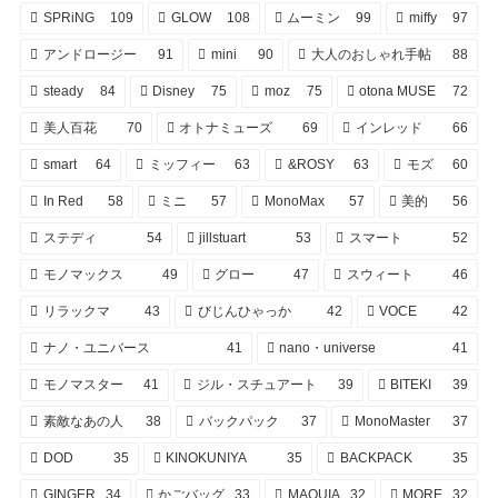
SPRiNG
109
GLOW
108
ムーミン
99
miffy
97
アンドロージー
91
mini
90
大人のおしゃれ手帖
88
steady
84
Disney
75
moz
75
otona MUSE
72
美人百花
70
オトナミューズ
69
インレッド
66
smart
64
ミッフィー
63
&ROSY
63
モズ
60
In Red
58
ミニ
57
MonoMax
57
美的
56
ステディ
54
jillstuart
53
スマート
52
モノマックス
49
グロー
47
スウィート
46
リラックマ
43
びじんひゃっか
42
VOCE
42
ナノ・ユニバース
41
nano・universe
41
モノマスター
41
ジル・スチュアート
39
BITEKI
39
素敵なあの人
38
バックパック
37
MonoMaster
37
DOD
35
KINOKUNIYA
35
BACKPACK
35
GINGER
34
かごバッグ
33
MAQUIA
32
MORE
32