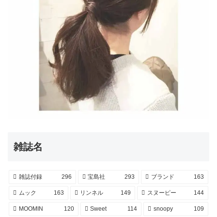
雑誌名
雑誌付録
296
宝島社
293
ブランド
163
ムック
163
リンネル
149
スヌーピー
144
MOOMIN
120
Sweet
114
snoopy
109