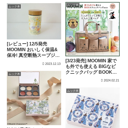
ムック本
ムック本
[レビュー] 12/5発売
MOOMIN おいしく保温&
保冷! 真空断熱スープジャ
[3/23発売] MOOMIN 家で
ー BOOK フラワー柄
2023.12.13
も外でも使える BIGなピ
クニックバッグ BOOK
ムック本
BEIGE ver.
2024.02.21
ムック本