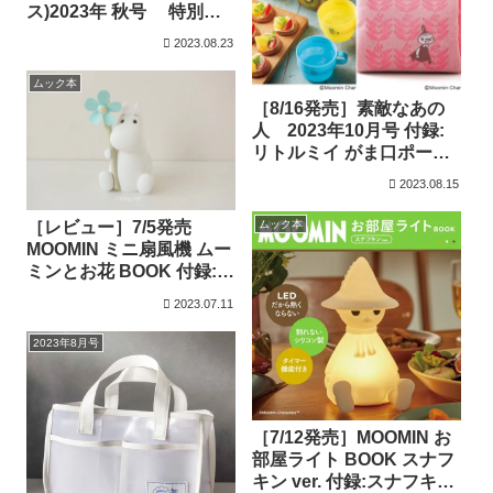
ス)2023年 秋号 特別付
録ムーミン 磁器のマグ
2023.08.23
カップ豪華２個セット
ムック本
［8/16発売］素敵なあの
人 2023年10月号 付録:
リトルミイ がま口ポーチ/
ムーミン スタッキングマ
2023.08.15
グ
ムック本
［レビュー］7/5発売
MOOMIN ミニ扇風機 ムー
ミンとお花 BOOK 付録:ミ
ニ扇風機
2023.07.11
2023年8月号
［7/12発売］MOOMIN お
部屋ライト BOOK スナフ
キン ver. 付録:スナフキン