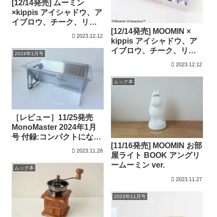
[12/14発売] ムーミン
×kippis アイシャドウ、ア
イブロウ、チーク、リッ
[12/14発売] MOOMIN ×
プに使える！ 大人の万能
2023.12.12
kippis アイシャドウ、ア
メイクパレット
イブロウ、チーク、リッ
afternoon ver.
2024年1月号
プに使える! 大人の万能メ
2023.12.12
イクパレット BOOK
ムック本
［レビュー］11/25発売
MonoMaster 2024年1月
号 付録:コンパクトにな
[11/16発売] MOOMIN お部
る！ 収納袋付き！焚き火
2023.11.28
屋ライト BOOK アングリ
台にもBBQコンロにもな
ームーミン ver.
る、ムーミン本格グリル
ムック本
台
2023.11.27
2023年11月号