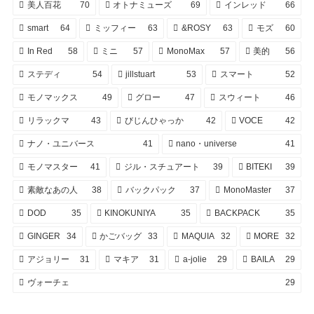
美人百花
70
オトナミューズ
69
インレッド
66
smart
64
ミッフィー
63
&ROSY
63
モズ
60
In Red
58
ミニ
57
MonoMax
57
美的
56
ステディ
54
jillstuart
53
スマート
52
モノマックス
49
グロー
47
スウィート
46
リラックマ
43
びじんひゃっか
42
VOCE
42
ナノ・ユニバース
41
nano・universe
41
モノマスター
41
ジル・スチュアート
39
BITEKI
39
素敵なあの人
38
バックパック
37
MonoMaster
37
DOD
35
KINOKUNIYA
35
BACKPACK
35
GINGER
34
かごバッグ
33
MAQUIA
32
MORE
32
アジョリー
31
マキア
31
a-jolie
29
BAILA
29
ヴォーチェ
29