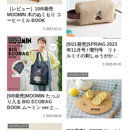
［レビュー］10/6発売
MOOMIN 木のぬくもり コ
ーヒーミル BOOK
2023.10.11
ムック本
[9/21発売]SPRiNG 2023
年11月号 / 増刊号 リト
ルミイの刺しゅうがかわ
いいボアポーチ増刊号は
2023.09.20
ムーミンのスマホも入
る！カード入れ付きお財
2023年10月号
布クラッチバッグ
[9/8発売]MOOMIN たっぷ
り入る BIG ECOBAG
BOOK ムーミン ver.とリ
トルミイ ver.
2023.09.03
2023年10月号