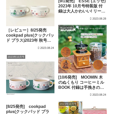
[9/1発売] ESSE (エッセ)
2023年 10月号特装版 付
録は大人かわいい! リーフ
型 ムーミン カッティング
2023.08.28
ボード
雑誌の付録
［レビュー］8/25発売
cookpad plus(クックパッ
ド プラス)2023年 秋号
付録:ムーミン 磁器のマ
2023.08.24
グカップ豪華２個セット
2023年10月号
[10/6発売] MOOMIN 木
のぬくもり コーヒーミル
BOOK 付録は手挽きの本
格コーヒーが楽しめる！
2023.08.24
アンティーク調がおしゃ
れなムーミンデザインの
2023年10月号
[8/25発売] cookpad
コーヒーミル
plus(クックパッド プラ