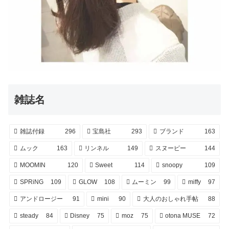
雑誌名
雑誌付録
296
宝島社
293
ブランド
163
ムック
163
リンネル
149
スヌーピー
144
MOOMIN
120
Sweet
114
snoopy
109
SPRiNG
109
GLOW
108
ムーミン
99
miffy
97
アンドロージー
91
mini
90
大人のおしゃれ手帖
88
steady
84
Disney
75
moz
75
otona MUSE
72