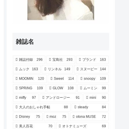
雑誌名
雑誌付録
296
宝島社
293
ブランド
163
ムック
163
リンネル
149
スヌーピー
144
MOOMIN
120
Sweet
114
snoopy
109
SPRiNG
109
GLOW
108
ムーミン
99
miffy
97
アンドロージー
91
mini
90
大人のおしゃれ手帖
88
steady
84
Disney
75
moz
75
otona MUSE
72
美人百花
70
オトナミューズ
69