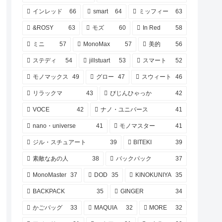
インレッド
66
smart
64
ミッフィー
63
&ROSY
63
モズ
60
In Red
58
ミニ
57
MonoMax
57
美的
56
ステディ
54
jillstuart
53
スマート
52
モノマックス
49
グロー
47
スウィート
46
リラックマ
43
びじんひゃっか
42
VOCE
42
ナノ・ユニバース
41
nano・universe
41
モノマスター
41
ジル・スチュアート
39
BITEKI
39
素敵なあの人
38
バックパック
37
MonoMaster
37
DOD
35
KINOKUNIYA
35
BACKPACK
35
GINGER
34
かごバッグ
33
MAQUIA
32
MORE
32