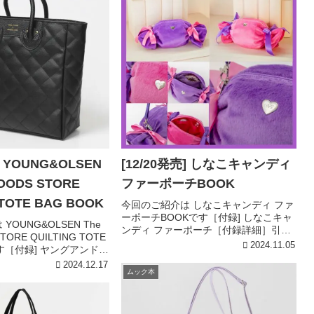
] YOUNG&OLSEN
[12/20発売] しなこキャンディ
OODS STORE
ファーポーチBOOK
 TOTE BAG BOOK
今回のご紹介は しなこキャンディ ファ
ーポーチBOOKです［付録] しなこキャ
OUNG&OLSEN The
ンディ ファーポーチ［付録詳細］引用
TORE QUILTING TOTE
元:宝島チャンネルしなこキャンディ フ
2024.11.05
です［付録] ヤングアンドオ
ァーポーチPURPLEバズるユニークな
ING TOTE BAG［付録詳
2024.12.17
スイーツで有名な原宿系クリエイタ
ムック本
チャンネルYOUNG &...
ー、しなこちゃんプ...