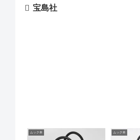
宝島社
ムック本
ムック本