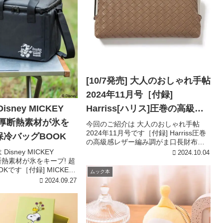
[10/7発売] 大人のおしゃれ手帖
2024年11月号［付録]
Disney MICKEY
Harriss[ハリス]圧巻の高級感
極厚断熱素材が氷を
レザー編み調がま口長財布
今回のご紹介は 大人のおしゃれ手帖
2024年11月号です［付録] Harriss圧巻
保冷バッグBOOK
の高級感レザー編み調がま口長財布
［付録詳細］引用元:宝島チャンネル
isney MICKEY
2024.10.04
Harriss圧巻の高級感レザー編み調がま
断熱素材が氷をキープ! 超
口長財布高級感あふれるデザインと使
Kです［付録] MICKEY
ムック本
いやすさを追...
断熱素材が氷をキープ!超
2024.09.27
付録詳細］引用元:宝島チ
MICKEY...