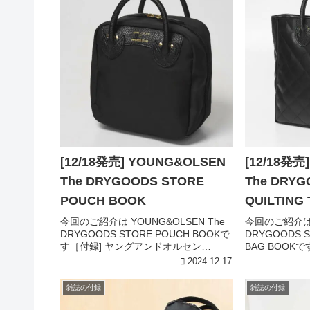
[12/18発売] YOUNG&OLSEN
[12/18発売
The DRYGOODS STORE
The DRYG
POUCH BOOK
QUILTING
今回のご紹介は YOUNG&OLSEN The
今回のご紹介は Y
DRYGOODS STORE POUCH BOOKで
DRYGOODS S
す［付録] ヤングアンドオルセン
BAG BOOK
POUCH［付録詳細］引用元:宝島チャン
ルセン QUILT
2024.12.17
ネルYOUNG & OLSEN ［ヤングアンド
細］引用元:宝島
オルセン］POUCH...
雑誌の付録
雑誌の付録