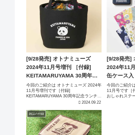
[9/28発売] オトナミューズ
[9/28発売
2024年11月号増刊 ［付録]
2024年11月号 ［付録]
KEITAMARUYAMA 30周年記
缶ケース入
念ランチトート＆保冷・保温
ショナリー
今回のご紹介は オトナミューズ 2024年
今回のご紹介は
11月号増刊です［付録]
11月号です［
機能付きパッチワーク柄巾着
KEITAMARUYAMA 30周年記念ランチト
おしゃれステー
ート＆保冷・保温機能付きパッチワー
［付録詳細］
2024.09.22
ク柄巾着［付録詳細］引用元:宝島チャ
ンダ缶ケース
ンネルKEITAMARUYAMA 30周年記念ラ
ナリー17点セット
雑誌の付録
ンチト...
周年...