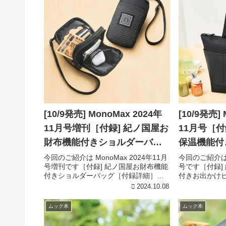
[10/9発売] MonoMax 2024年
[10/9発売]
11月号増刊［付録] 紀ノ国屋お
11月号［付
財布機能付きショルダーバッ
保温機能付
グ
トートバッ
今回のご紹介は MonoMax 2024年11月
今回のご紹介は M
号増刊です［付録] 紀ノ国屋お財布機能
号です［付録]
付きショルダーバッグ［付録詳細］引
付きお出かけ
用元:宝島チャンネル紀ノ国屋お財布機
録詳細］引用
2024.10.08
能付きショルダーバッグ前面にもポケ
屋保冷・保温
ットを搭載手持ちのバッグに取り付け
トートバッグ
ムック本
ムック本
られる面ファスナ...
使える万能トート