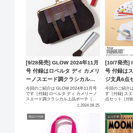
[9/28発売] GLOW 2024年11月
[10/7発売] 
号 付録はロベルタ ディ カメリ
号 付録は
ーノスエード調クラシカル上
ジ文具6点
品ポーチ
今回のご紹介は GLOW 2024年11月号
今回のご紹介は I
です［付録] ロベルタ ディ カメリーノ
す［付録] ス
スエード調クラシカル上品ポーチ［付
点セット［付
録詳細］引用元:宝島チャンネルロベル
ンネルスヌー
2024.09.25
タ ディ カメリーノスエード調クラシカ
ット可愛いお
ル上品ポーチ黒のスエード調素材とゴ
ピーやウッド
雑誌の付録
ムック本
ールドロゴが上...
トフルなデザイ.