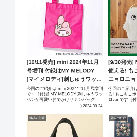
[10/11発売] mini 2024年11月
[9/30発売
号増刊 付録はMY MELODY
使える! も
[マイメロディ]刺しゅうワッペ
ニョロニョロ
ンが可愛いおでかけサテンバ
今回のご紹介は mini 2024年11月号増刊
今回のご紹介は
です［付録] MY MELODY 刺しゅうワッ
る! もこもこポ
ッグ
ペンが可愛いおでかけサテンバッグ
ロver.です［
［付録詳細］引用元:宝島チャンネルMY
こもこポーチニ
2024.09.24
MELODY 刺しゅうワッペンが可愛いお
細］引用元:宝
でかけサテンバッグ高級感あるサテン...
ルチに使える！
雑誌の付録
雑誌の付録