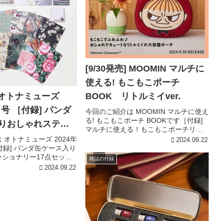
[9/30発売] MOOMIN マルチに
使える! もこもこポーチ
] オトナミューズ
BOOK リトルミイver.
 パンダ
今回のご紹介は MOOMIN マルチに使え
る! もこもこポーチ BOOKです［付録]
りおしゃれステー
マルチに使える！もこもこポーチリト
17点セット
ルミイver.［付録詳細］引用元:宝島チ
 オトナミューズ 2024年
2024.09.22
ャンネルMOOMIN マルチに使える！も
付録] パンダ缶ケース入り
こもこポーチリトルミイver.もこもこ
ショナリー17点セット
雑誌の付録
素...
引用元:宝島チャンネルパ
2024.09.22
入りおしゃれステーショ
KEITAMARUYAMA30