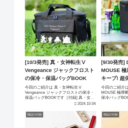
[10/3発売] 真・女神転生Ⅴ
[9/30発売] 
Vengeance ジャックフロスト
MOUSE 
の保冷・保温バッグBOOK
キープ! 超
今回のご紹介は 真・女神転生Ⅴ
今回のご紹介は D
Vengeance ジャックフロストの保冷・
MOUSE 極厚
保温バッグBOOKです［付録] 真・女神
保冷バッグBOO
転生Ⅴ Vengeanceジャックフロストの
MOUSE極厚
2024.10.04
保冷・保温バッグ［付録詳細］引用元:
保冷バッグ［
宝島チャンネル真・女神転生Ⅴ
ャンネルDisney 
雑誌の付録
雑誌の付録
Vengean...