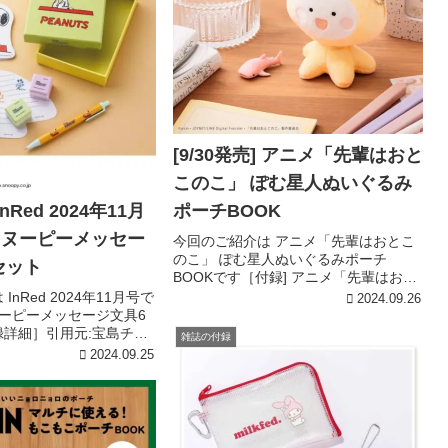
[9/30発売] アニメ「先輩はおと
このこ」 ぽむ星人ぬいぐるみ
InRed 2024年11月
ポーチBOOK
スヌーピーメッセー
今回のご紹介は アニメ「先輩はおとこ
のこ」 ぽむ星人ぬいぐるみポーチ
セット
BOOKです［付録] アニメ「先輩はおと
このこ」ぽむ星人ぬいぐるみポーチ
nRed 2024年11月号で
2024.09.26
［付録詳細］引用元:宝島チャンネルア
ヌーピーメッセージ文具6
ニメ「先輩はおとこのこ」ぽむ星人ぬ
録詳細］引用元:宝島チャ
雑誌の付録
いぐるみポーチアニメ「先輩はお...
ピーメッセージ文具6点セ
2024.09.25
花と一緒に過ごすスヌー
ストックが描かれたハー
..