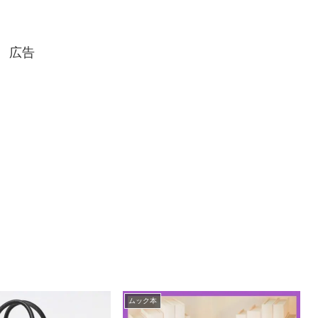
広告
ムック本