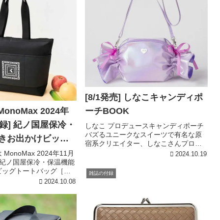
[8/1発売] しなこキャンディポ
 MonoMax 2024年
ーチBOOK
録] 紀ノ国屋保冷・
しなこ プロデュースキャンディポーチ
バズるユニークなスイーツで有名な原
きお出かけビッグ
宿系クリエイター、しなこさんプロデ
グ
ュースのキャンディ形ポーチ付きの本
onoMax 2024年11月
2024.10.19
が登場。ありそうでなかったキャンデ
 紀ノ国屋保冷・保温機能
ィ形ポーチは、大きくがばっと開くの
ビッグトートバッグ［付
雑誌の付録
が特徴。中が見やすく、物の出し入れ
元:宝島チャンネル紀ノ国
2024.10.08
がしやすいです。小型ながらマチがあ
機能付きお出かけビッグ
るのでたっぷり入り、ショルダーバッ
買い物、レジャーに毎日
グとしても活躍する絶妙なサイズ感で
...
す。