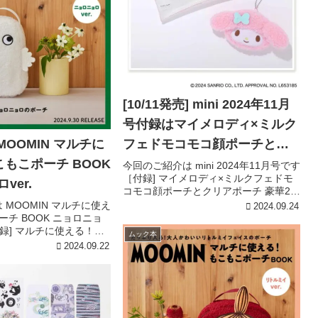
[10/11発売] mini 2024年11月
号付録はマイメロディ×ミルク
] MOOMIN マルチに
フェドモコモコ顔ポーチとク
こもこポーチ BOOK
リアポーチ 豪華2点セット！
今回のご紹介は mini 2024年11月号です
［付録] マイメロディ×ミルクフェドモ
ver.
コモコ顔ポーチとクリアポーチ 豪華2点
セット！［付録詳細］引用元:宝島チャ
 MOOMIN マルチに使え
2024.09.24
ンネルMY MELODY［マイメロディ］
ーチ BOOK ニョロニョ
×MILKFED.［ミルクフェド］［1］...
付録] マルチに使える！も
ムック本
ョロニョロver.［付録詳
2024.09.22
島チャンネルMOOMIN マ
もこもこポーチニョ...