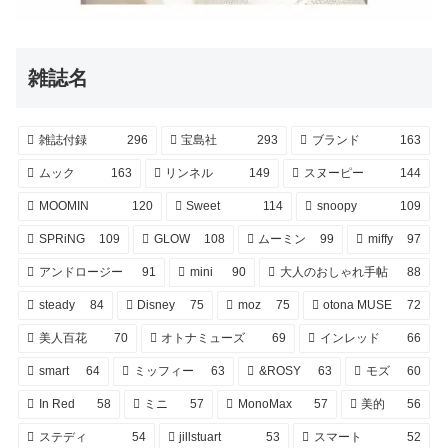
雑誌名
雑誌付録
296
宝島社
293
ブランド
163
ムック
163
リンネル
149
スヌーピー
144
MOOMIN
120
Sweet
114
snoopy
109
SPRiNG
109
GLOW
108
ムーミン
99
miffy
97
アンドロージー
91
mini
90
大人のおしゃれ手帖
88
steady
84
Disney
75
moz
75
otona MUSE
72
美人百花
70
オトナミューズ
69
インレッド
66
smart
64
ミッフィー
63
&ROSY
63
モズ
60
In Red
58
ミニ
57
MonoMax
57
美的
56
ステディ
54
jillstuart
53
スマート
52