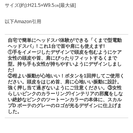
サイズ(約):H21.5×W9.5㎝[最大値]
以下Amazon引用
自宅で簡単にヘッドスパ体験ができる「くまで型電動
ヘッドスパ」! これ1台で首や肩にも使えます!
①手をイメージしたデザインで頭皮を包むようにケア
女性の頭皮や首、肩にぴったりフィットするくまで
型。持ち手も女性が持ちやすいようにデザインしまし
た!
②程よい振動が心地いい！ボタンを1回押してご使用く
ださい。頭皮をはじめ首、肩に心地いい振動に設計。
強く押し当て過ぎないようにご注意ください。③女性
らしいピンクのカラーリング/インテリアの邪魔をしな
い絶妙なピンクのツートーンカラーの本体に、スカル
プD ボーテのグレーのロゴが光るデザインに仕上げま
した。