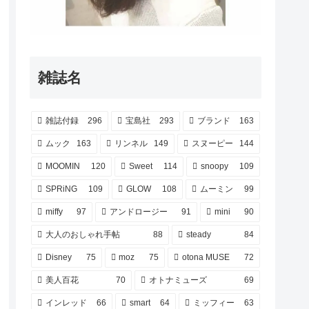
雑誌名
雑誌付録
296
宝島社
293
ブランド
163
ムック
163
リンネル
149
スヌーピー
144
MOOMIN
120
Sweet
114
snoopy
109
SPRiNG
109
GLOW
108
ムーミン
99
miffy
97
アンドロージー
91
mini
90
大人のおしゃれ手帖
88
steady
84
Disney
75
moz
75
otona MUSE
72
美人百花
70
オトナミューズ
69
インレッド
66
smart
64
ミッフィー
63