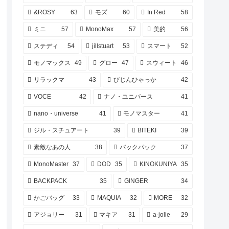
&ROSY
63
モズ
60
In Red
58
ミニ
57
MonoMax
57
美的
56
ステディ
54
jillstuart
53
スマート
52
モノマックス
49
グロー
47
スウィート
46
リラックマ
43
びじんひゃっか
42
VOCE
42
ナノ・ユニバース
41
nano・universe
41
モノマスター
41
ジル・スチュアート
39
BITEKI
39
素敵なあの人
38
バックパック
37
MonoMaster
37
DOD
35
KINOKUNIYA
35
BACKPACK
35
GINGER
34
かごバッグ
33
MAQUIA
32
MORE
32
アジョリー
31
マキア
31
a-jolie
29