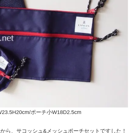
3.5H20cm/ポーチ小W18D2.5cm
』から、サコッシュ&メッシュポーチセットですした！