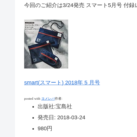
今回のご紹介は3/24発売 スマート5月号 付
smart(
スマート
) 2018
年
5
月号
posted with
ヨメレバ
作者
:
出版社
:
宝島社
発売日
:
2018-03-24
980円