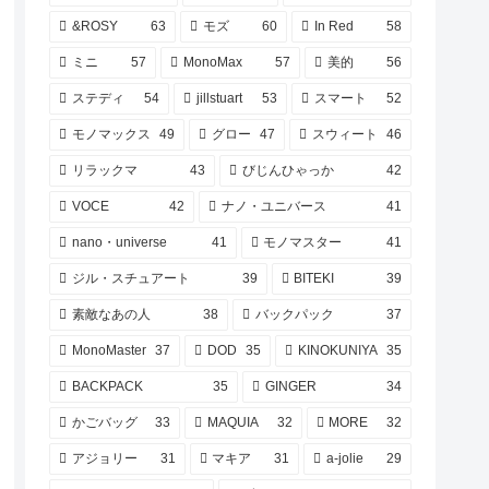
&ROSY
63
モズ
60
In Red
58
ミニ
57
MonoMax
57
美的
56
ステディ
54
jillstuart
53
スマート
52
モノマックス
49
グロー
47
スウィート
46
リラックマ
43
びじんひゃっか
42
VOCE
42
ナノ・ユニバース
41
nano・universe
41
モノマスター
41
ジル・スチュアート
39
BITEKI
39
素敵なあの人
38
バックパック
37
MonoMaster
37
DOD
35
KINOKUNIYA
35
BACKPACK
35
GINGER
34
かごバッグ
33
MAQUIA
32
MORE
32
アジョリー
31
マキア
31
a-jolie
29