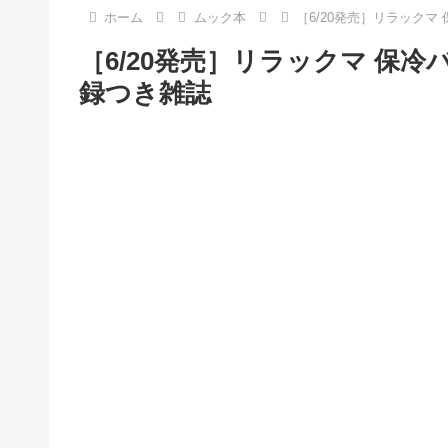
ホーム
ムック本
［6/20発売］リラックマ
［6/20発売］リラックマ 保冷
録つき雑誌