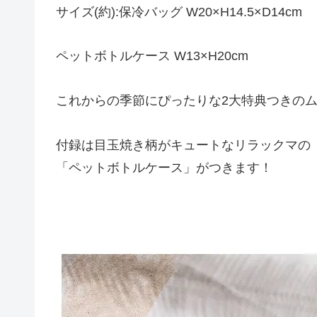
サイズ(約):保冷バッグ W20×H14.5×D14cm
ペットボトルケース W13×H20cm
これからの季節にぴったりな2大特典つきの
付録は目玉焼き柄がキュートなリラックマの「
「ペットボトルケース」がつきます！