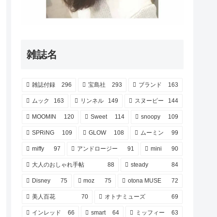
雑誌名
雑誌付録
296
宝島社
293
ブランド
163
ムック
163
リンネル
149
スヌーピー
144
MOOMIN
120
Sweet
114
snoopy
109
SPRiNG
109
GLOW
108
ムーミン
99
miffy
97
アンドロージー
91
mini
90
大人のおしゃれ手帖
88
steady
84
Disney
75
moz
75
otona MUSE
72
美人百花
70
オトナミューズ
69
インレッド
66
smart
64
ミッフィー
63