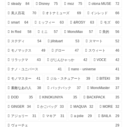
steady
84
Disney
75
moz
75
otona MUSE
72
美人百花
70
オトナミューズ
69
インレッド
66
smart
64
ミッフィー
63
&ROSY
63
モズ
60
In Red
58
ミニ
57
MonoMax
57
美的
56
ステディ
54
jillstuart
53
スマート
52
モノマックス
49
グロー
47
スウィート
46
リラックマ
43
びじんひゃっか
42
VOCE
42
ナノ・ユニバース
41
nano・universe
41
モノマスター
41
ジル・スチュアート
39
BITEKI
39
素敵なあの人
38
バックパック
37
MonoMaster
37
DOD
35
KINOKUNIYA
35
BACKPACK
35
GINGER
34
かごバッグ
33
MAQUIA
32
MORE
32
アジョリー
31
マキア
31
a-jolie
29
BAILA
29
ヴォーチェ
29