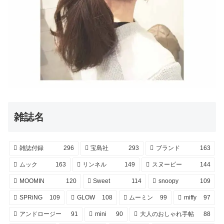
雑誌名
雑誌付録
296
宝島社
293
ブランド
163
ムック
163
リンネル
149
スヌーピー
144
MOOMIN
120
Sweet
114
snoopy
109
SPRiNG
109
GLOW
108
ムーミン
99
miffy
97
アンドロージー
91
mini
90
大人のおしゃれ手帖
88