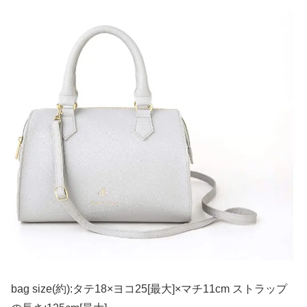
bag size(約):タテ18×ヨコ25[最大]×マチ11cm ストラップ