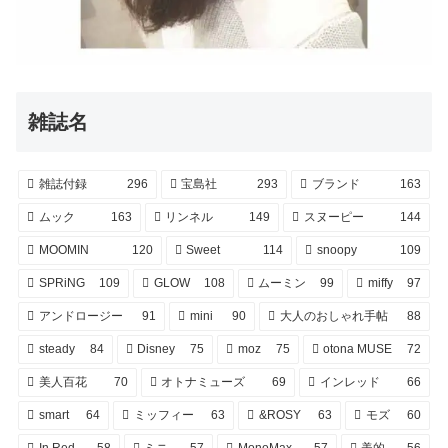
雑誌名
雑誌付録
296
宝島社
293
ブランド
163
ムック
163
リンネル
149
スヌーピー
144
MOOMIN
120
Sweet
114
snoopy
109
SPRiNG
109
GLOW
108
ムーミン
99
miffy
97
アンドロージー
91
mini
90
大人のおしゃれ手帖
88
steady
84
Disney
75
moz
75
otona MUSE
72
美人百花
70
オトナミューズ
69
インレッド
66
smart
64
ミッフィー
63
&ROSY
63
モズ
60
In Red
58
ミニ
57
MonoMax
57
美的
56