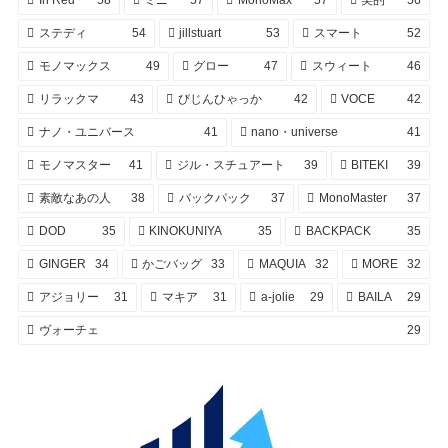
ステディ
54
jillstuart
53
スマート
52
モノマックス
49
グロー
47
スウィート
46
リラックマ
43
びじんひゃっか
42
VOCE
42
ナノ・ユニバース
41
nano・universe
41
モノマスター
41
ジル・スチュアート
39
BITEKI
39
素敵なあの人
38
バックパック
37
MonoMaster
37
DOD
35
KINOKUNIYA
35
BACKPACK
35
GINGER
34
かごバッグ
33
MAQUIA
32
MORE
32
アジョリー
31
マキア
31
a-jolie
29
BAILA
29
ヴォーチェ
29