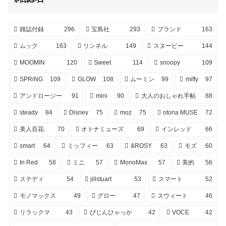
雑誌付録
296
宝島社
293
ブランド
163
ムック
163
リンネル
149
スヌーピー
144
MOOMIN
120
Sweet
114
snoopy
109
SPRiNG
109
GLOW
108
ムーミン
99
miffy
97
アンドロージー
91
mini
90
大人のおしゃれ手帖
88
steady
84
Disney
75
moz
75
otona MUSE
72
美人百花
70
オトナミューズ
69
インレッド
66
smart
64
ミッフィー
63
&ROSY
63
モズ
60
In Red
58
ミニ
57
MonoMax
57
美的
56
ステディ
54
jillstuart
53
スマート
52
モノマックス
49
グロー
47
スウィート
46
リラックマ
43
びじんひゃっか
42
VOCE
42