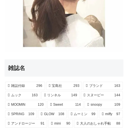
雑誌名
雑誌付録
296
宝島社
293
ブランド
163
ムック
163
リンネル
149
スヌーピー
144
MOOMIN
120
Sweet
114
snoopy
109
SPRiNG
109
GLOW
108
ムーミン
99
miffy
97
アンドロージー
91
mini
90
大人のおしゃれ手帖
88