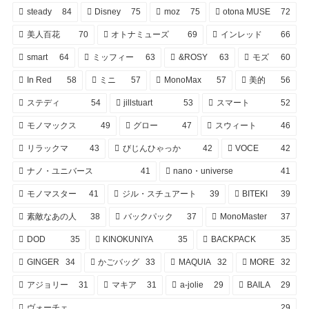
steady
84
Disney
75
moz
75
otona MUSE
72
美人百花
70
オトナミューズ
69
インレッド
66
smart
64
ミッフィー
63
&ROSY
63
モズ
60
In Red
58
ミニ
57
MonoMax
57
美的
56
ステディ
54
jillstuart
53
スマート
52
モノマックス
49
グロー
47
スウィート
46
リラックマ
43
びじんひゃっか
42
VOCE
42
ナノ・ユニバース
41
nano・universe
41
モノマスター
41
ジル・スチュアート
39
BITEKI
39
素敵なあの人
38
バックパック
37
MonoMaster
37
DOD
35
KINOKUNIYA
35
BACKPACK
35
GINGER
34
かごバッグ
33
MAQUIA
32
MORE
32
アジョリー
31
マキア
31
a-jolie
29
BAILA
29
ヴォーチェ
29