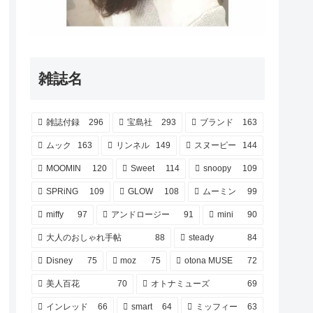
雑誌名
雑誌付録
296
宝島社
293
ブランド
163
ムック
163
リンネル
149
スヌーピー
144
MOOMIN
120
Sweet
114
snoopy
109
SPRiNG
109
GLOW
108
ムーミン
99
miffy
97
アンドロージー
91
mini
90
大人のおしゃれ手帖
88
steady
84
Disney
75
moz
75
otona MUSE
72
美人百花
70
オトナミューズ
69
インレッド
66
smart
64
ミッフィー
63