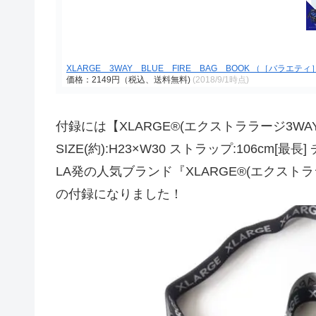
XLARGE 3WAY BLUE FIRE BAG BOOK （［バラエティ
価格：2149円（税込、送料無料)
(2018/9/1時点)
付録には【XLARGE®(エクストララージ3WAY 
SIZE(約):H23×W30 ストラップ:106cm[最長]
LA発の人気ブランド『XLARGE®(エクス
の付録になりました！