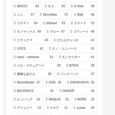
&ROSY
63
モズ
60
In Red
58
ミニ
57
MonoMax
57
美的
56
ステディ
54
jillstuart
53
スマート
52
モノマックス
49
グロー
47
スウィート
46
リラックマ
43
びじんひゃっか
42
VOCE
42
ナノ・ユニバース
41
nano・universe
41
モノマスター
41
ジル・スチュアート
39
BITEKI
39
素敵なあの人
38
バックパック
37
MonoMaster
37
DOD
35
KINOKUNIYA
35
BACKPACK
35
GINGER
34
かごバッグ
33
MAQUIA
32
MORE
32
アジョリー
31
マキア
31
a-jolie
29