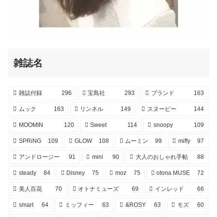
雑誌名
雑誌付録
296
宝島社
293
ブランド
163
ムック
163
リンネル
149
スヌーピー
144
MOOMIN
120
Sweet
114
snoopy
109
SPRiNG
109
GLOW
108
ムーミン
99
miffy
97
アンドロージー
91
mini
90
大人のおしゃれ手帖
88
steady
84
Disney
75
moz
75
otona MUSE
72
美人百花
70
オトナミューズ
69
インレッド
66
smart
64
ミッフィー
63
&ROSY
63
モズ
60