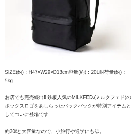
SIZE(約)：H47×W29×D13cm容量(約)：20L耐荷量(約)：
5kg
お店でも完売続出!! 鉄板人気のMILKFED.(ミルクフェド)の
ボックスロゴをあしらったバックパックが特別アイテムと
してついに登場です！
約20ℓと大容量なので、小旅行や通学にも◎。