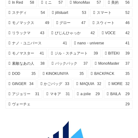
In Red
58
ミニ
57
MonoMax
57
美的
56
ステディ
54
jillstuart
53
スマート
52
モノマックス
49
グロー
47
スウィート
46
リラックマ
43
びじんひゃっか
42
VOCE
42
ナノ・ユニバース
41
nano・universe
41
モノマスター
41
ジル・スチュアート
39
BITEKI
39
素敵なあの人
38
バックパック
37
MonoMaster
37
DOD
35
KINOKUNIYA
35
BACKPACK
35
GINGER
34
かごバッグ
33
MAQUIA
32
MORE
32
アジョリー
31
マキア
31
a-jolie
29
BAILA
29
ヴォーチェ
29