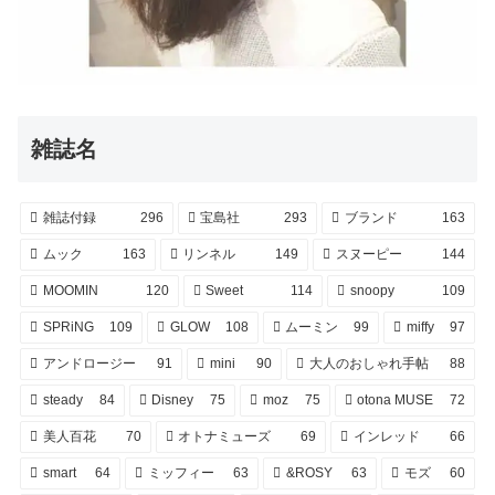
雑誌名
雑誌付録
296
宝島社
293
ブランド
163
ムック
163
リンネル
149
スヌーピー
144
MOOMIN
120
Sweet
114
snoopy
109
SPRiNG
109
GLOW
108
ムーミン
99
miffy
97
アンドロージー
91
mini
90
大人のおしゃれ手帖
88
steady
84
Disney
75
moz
75
otona MUSE
72
美人百花
70
オトナミューズ
69
インレッド
66
smart
64
ミッフィー
63
&ROSY
63
モズ
60