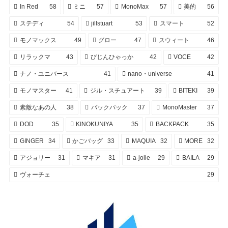
In Red
58
ミニ
57
MonoMax
57
美的
56
ステディ
54
jillstuart
53
スマート
52
モノマックス
49
グロー
47
スウィート
46
リラックマ
43
びじんひゃっか
42
VOCE
42
ナノ・ユニバース
41
nano・universe
41
モノマスター
41
ジル・スチュアート
39
BITEKI
39
素敵なあの人
38
バックパック
37
MonoMaster
37
DOD
35
KINOKUNIYA
35
BACKPACK
35
GINGER
34
かごバッグ
33
MAQUIA
32
MORE
32
アジョリー
31
マキア
31
a-jolie
29
BAILA
29
ヴォーチェ
29