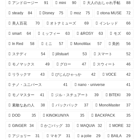
アンドロージー
91
mini
90
大人のおしゃれ手帖
88
steady
84
Disney
75
moz
75
otona MUSE
72
美人百花
70
オトナミューズ
69
インレッド
66
smart
64
ミッフィー
63
&ROSY
63
モズ
60
In Red
58
ミニ
57
MonoMax
57
美的
56
ステディ
54
jillstuart
53
スマート
52
モノマックス
49
グロー
47
スウィート
46
リラックマ
43
びじんひゃっか
42
VOCE
42
ナノ・ユニバース
41
nano・universe
41
モノマスター
41
ジル・スチュアート
39
BITEKI
39
素敵なあの人
38
バックパック
37
MonoMaster
37
DOD
35
KINOKUNIYA
35
BACKPACK
35
GINGER
34
かごバッグ
33
MAQUIA
32
MORE
32
アジョリー
31
マキア
31
a-jolie
29
BAILA
29