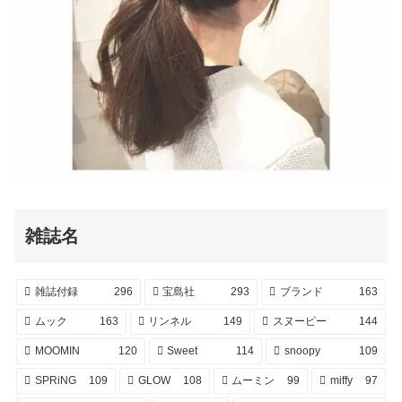
雑誌名
雑誌付録
296
宝島社
293
ブランド
163
ムック
163
リンネル
149
スヌーピー
144
MOOMIN
120
Sweet
114
snoopy
109
SPRiNG
109
GLOW
108
ムーミン
99
miffy
97