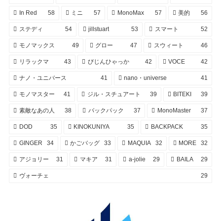
In Red
58
ミニ
57
MonoMax
57
美的
56
ステディ
54
jillstuart
53
スマート
52
モノマックス
49
グロー
47
スウィート
46
リラックマ
43
びじんひゃっか
42
VOCE
42
ナノ・ユニバース
41
nano・universe
41
モノマスター
41
ジル・スチュアート
39
BITEKI
39
素敵なあの人
38
バックパック
37
MonoMaster
37
DOD
35
KINOKUNIYA
35
BACKPACK
35
GINGER
34
かごバッグ
33
MAQUIA
32
MORE
32
アジョリー
31
マキア
31
a-jolie
29
BAILA
29
ヴォーチェ
29