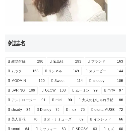
雑誌名
雑誌付録
296
宝島社
293
ブランド
163
ムック
163
リンネル
149
スヌーピー
144
MOOMIN
120
Sweet
114
snoopy
109
SPRiNG
109
GLOW
108
ムーミン
99
miffy
97
アンドロージー
91
mini
90
大人のおしゃれ手帖
88
steady
84
Disney
75
moz
75
otona MUSE
72
美人百花
70
オトナミューズ
69
インレッド
66
smart
64
ミッフィー
63
&ROSY
63
モズ
60