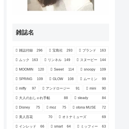
雑誌名
雑誌付録
296
宝島社
293
ブランド
163
ムック
163
リンネル
149
スヌーピー
144
MOOMIN
120
Sweet
114
snoopy
109
SPRiNG
109
GLOW
108
ムーミン
99
miffy
97
アンドロージー
91
mini
90
大人のおしゃれ手帖
88
steady
84
Disney
75
moz
75
otona MUSE
72
美人百花
70
オトナミューズ
69
インレッド
66
smart
64
ミッフィー
63