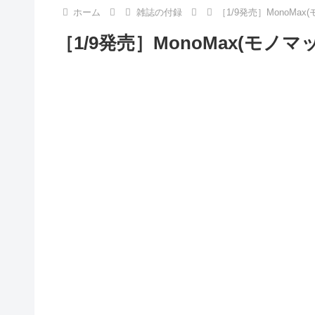
ホーム
雑誌の付録
［1/9発売］MonoMax
［1/9発売］MonoMax(モノマ