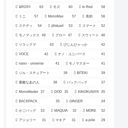
&ROSY
63
モズ
60
In Red
58
ミニ
57
MonoMax
57
美的
56
ステディ
54
jillstuart
53
スマート
52
モノマックス
49
グロー
47
スウィート
46
リラックマ
43
びじんひゃっか
42
VOCE
42
ナノ・ユニバース
41
nano・universe
41
モノマスター
41
ジル・スチュアート
39
BITEKI
39
素敵なあの人
38
バックパック
37
MonoMaster
37
DOD
35
KINOKUNIYA
35
BACKPACK
35
GINGER
34
かごバッグ
33
MAQUIA
32
MORE
32
アジョリー
31
マキア
31
a-jolie
29