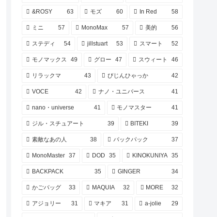
&ROSY
63
モズ
60
In Red
58
ミニ
57
MonoMax
57
美的
56
ステディ
54
jillstuart
53
スマート
52
モノマックス
49
グロー
47
スウィート
46
リラックマ
43
びじんひゃっか
42
VOCE
42
ナノ・ユニバース
41
nano・universe
41
モノマスター
41
ジル・スチュアート
39
BITEKI
39
素敵なあの人
38
バックパック
37
MonoMaster
37
DOD
35
KINOKUNIYA
35
BACKPACK
35
GINGER
34
かごバッグ
33
MAQUIA
32
MORE
32
アジョリー
31
マキア
31
a-jolie
29