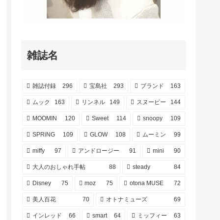
雑誌名
雑誌付録
296
宝島社
293
ブランド
163
ムック
163
リンネル
149
スヌーピー
144
MOOMIN
120
Sweet
114
snoopy
109
SPRiNG
109
GLOW
108
ムーミン
99
miffy
97
アンドロージー
91
mini
90
大人のおしゃれ手帖
88
steady
84
Disney
75
moz
75
otona MUSE
72
美人百花
70
オトナミューズ
69
インレッド
66
smart
64
ミッフィー
63