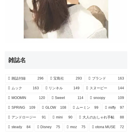
雑誌名
雑誌付録
296
宝島社
293
ブランド
163
ムック
163
リンネル
149
スヌーピー
144
MOOMIN
120
Sweet
114
snoopy
109
SPRiNG
109
GLOW
108
ムーミン
99
miffy
97
アンドロージー
91
mini
90
大人のおしゃれ手帖
88
steady
84
Disney
75
moz
75
otona MUSE
72