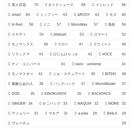
美人百花
70
オトナミューズ
69
インレッド
66
smart
64
ミッフィー
63
&ROSY
63
モズ
60
In Red
58
ミニ
57
MonoMax
57
美的
56
ステディ
54
jillstuart
53
スマート
52
モノマックス
49
グロー
47
スウィート
46
リラックマ
43
びじんひゃっか
42
VOCE
42
ナノ・ユニバース
41
nano・universe
41
モノマスター
41
ジル・スチュアート
39
BITEKI
39
素敵なあの人
38
バックパック
37
MonoMaster
37
DOD
35
KINOKUNIYA
35
BACKPACK
35
GINGER
34
かごバッグ
33
MAQUIA
32
MORE
32
アジョリー
31
マキア
31
a-jolie
29
BAILA
29
ヴォーチェ
29